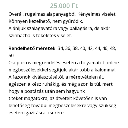
25.000
Ft
Overál, rugalmas alapanyagból. Kényelmes viselet.
Könnyen kezelhető, nem gyűrődik.
Ajánljuk szalagavatóra vagy ballagásra, de akár
színházba is tökéletes viselet.
Rendelhető méretek:
34, 36, 38, 40, 42, 44, 46, 48,
50
Csoportos megrendelés esetén a folyamatot online
megbeszélésekkel segítjük, akár több alkalommal.
A fazonok kiválasztásától, a méretvételen át,
egészen a kész ruhákig, és még azon is túl, mert
hogy a postázás után sem hagyunk
titeket magatokra, az átvételt követően is van
lehetőség további megbeszélésekre vagy szükség
esetén igazításra, cserére.