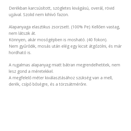
Derékban karcsúsított, szögletes kivágású, overál, rövid
ujjával. Szolid nem kihívó fazon.
Alapanyaga elasztikus zsorzsett. (100% Pe) Kellően vastag,
nem látszik át.
Könnyen, akár mosógépben is mosható. (40 fokon).
Nem gyűrődik, mosás után elég egy kicsit átgőzölni, és már
hordható is.
A rugalmas alapanyag miatt bátran megrendelhetitek, nem
lesz gond a méretekkel.
A megfelelő méter kiválasztásához szükség van a mell,
derék, csípő bőségre, és a törzsátmérőre.