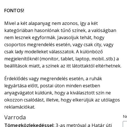
FONTOS!
Mivel a két alapanyag nem azonos, így a két
kategóriában hasonlónak tűnő színek, a valóságban
nem lesznek egyformák. Javasoljuk tehát, hogy
csoportos megrendelés esetén, vagy csak city, vagy
csak lady modelleket válasszatok. A különböző
megjelenítőknél (monitor, tablet, laptop, mobil...stb.) a
beállítások miatt, a színek az itt látottaktól eltérhetnek.
Érdeklődés vagy megrendelés esetén, a ruhák
legyártása előtt, postai úton minden esetben
anyagvágatot küldünk, hogy a kiválasztott szín ne
okozzon csalódást, illetve, hogy elkerüljük az utólagos
reklamációkat.
Varroda
N
Tömegközlekedéssel:
3-as metróval a Határ úti