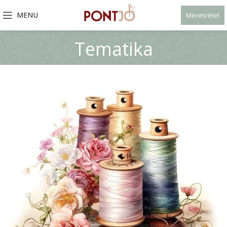
MENU
Méretvétel
Tematika