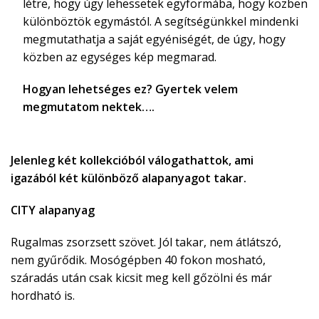
létre, hogy úgy lehessetek egyformába, hogy közben
különböztök egymástól. A segítségünkkel mindenki
megmutathatja a saját egyéniségét, de úgy, hogy
közben az egységes kép megmarad.
Hogyan lehetséges ez? Gyertek velem
megmutatom nektek….
Jelenleg két kollekcióból válogathattok, ami
igazából két különböző alapanyagot takar.
CITY alapanyag
Rugalmas zsorzsett szövet. Jól takar, nem átlátszó,
nem gyűrődik. Mosógépben 40 fokon mosható,
száradás után csak kicsit meg kell gőzölni és már
hordható is.