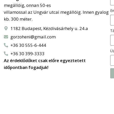
megállóig, onnan 50-es
Em
villamossal az
Ungvár utcai megállóig. Innen gyalog
kb. 300 méter.
1182 Budapest, Kézdivásárhely u. 24.a
Tá
gorzoheni@gmail.com
+36 30 555-6-444
Ü
+36 30 399-3333
Az érdeklődőket csak előre egyeztetett
időpontban fogadjuk!