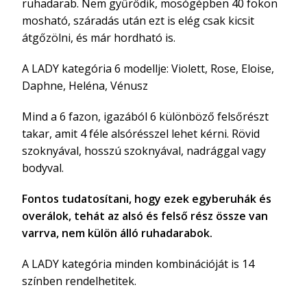
ruhadarab. Nem gyűrődik, mosógépben 40 fokon
mosható, száradás után ezt is elég csak kicsit
átgőzölni, és már hordható is.
A LADY kategória 6 modellje: Violett, Rose, Eloise,
Daphne, Heléna, Vénusz
Mind a 6 fazon, igazából 6 különböző felsőrészt
takar, amit 4 féle alsórésszel lehet kérni. Rövid
szoknyával, hosszú szoknyával, nadrággal vagy
bodyval.
Fontos tudatosítani, hogy ezek egyberuhák és
overálok, tehát az alsó és felső rész össze van
varrva, nem külön álló ruhadarabok.
A LADY kategória minden kombinációját is 14
színben rendelhetitek.