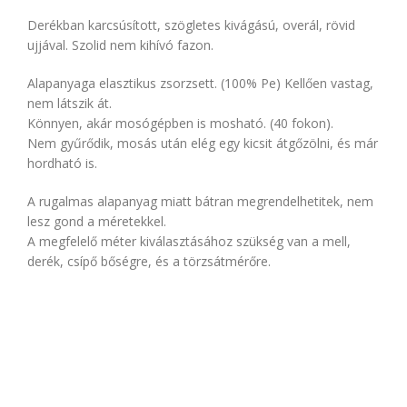
Derékban karcsúsított, szögletes kivágású, overál, rövid
ujjával. Szolid nem kihívó fazon.
Alapanyaga elasztikus zsorzsett. (100% Pe) Kellően vastag,
nem látszik át.
Könnyen, akár mosógépben is mosható. (40 fokon).
Nem gyűrődik, mosás után elég egy kicsit átgőzölni, és már
hordható is.
A rugalmas alapanyag miatt bátran megrendelhetitek, nem
lesz gond a méretekkel.
A megfelelő méter kiválasztásához szükség van a mell,
derék, csípő bőségre, és a törzsátmérőre.