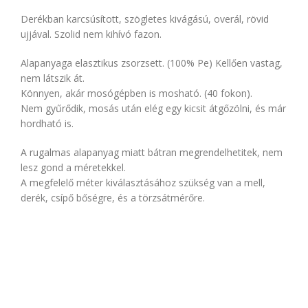
Derékban karcsúsított, szögletes kivágású, overál, rövid
ujjával. Szolid nem kihívó fazon.
Alapanyaga elasztikus zsorzsett. (100% Pe) Kellően vastag,
nem látszik át.
Könnyen, akár mosógépben is mosható. (40 fokon).
Nem gyűrődik, mosás után elég egy kicsit átgőzölni, és már
hordható is.
A rugalmas alapanyag miatt bátran megrendelhetitek, nem
lesz gond a méretekkel.
A megfelelő méter kiválasztásához szükség van a mell,
derék, csípő bőségre, és a törzsátmérőre.