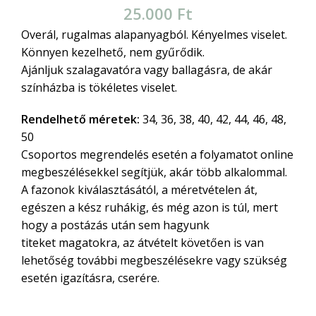
25.000
Ft
Overál, rugalmas alapanyagból. Kényelmes viselet.
Könnyen kezelhető, nem gyűrődik.
Ajánljuk szalagavatóra vagy ballagásra, de akár
színházba is tökéletes viselet.
Rendelhető méretek:
34, 36, 38, 40, 42, 44, 46, 48,
50
Csoportos megrendelés esetén a folyamatot online
megbeszélésekkel segítjük, akár több alkalommal.
A fazonok kiválasztásától, a méretvételen át,
egészen a kész ruhákig, és még azon is túl, mert
hogy a postázás után sem hagyunk
titeket magatokra, az átvételt követően is van
lehetőség további megbeszélésekre vagy szükség
esetén igazításra, cserére.