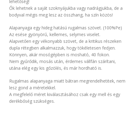
lehetőség!
Ők lehetnek a saját szoknyájukba vagy nadrágjukba, de a
bodyval mégis meg lesz az összhang, ha szín közös!
Alapanyaga egy hideg hatású rugalmas szövet. (100%Pe)
Az esése gyönyörű, kellemes, selymes viselet.
Alapvetően egy vékonyabb szövet, de a kritikus részeken
dupla rétegben alkalmazzuk, hogy tökéletesen fedjen.
Könnyen, akár mosógépben is mosható, 40 fokon.
Nem gyűrődik, mosás után, érdemes vállfán szárítani,
utána elég egy kis gőzölés, és már hordható is.
Rugalmas alapanyaga miatt bátran megrendelhetitek, nem
lesz gond a méretekkel.
A megfelelő méret kiválasztásához csak egy mell és egy
derékbőség szükséges.