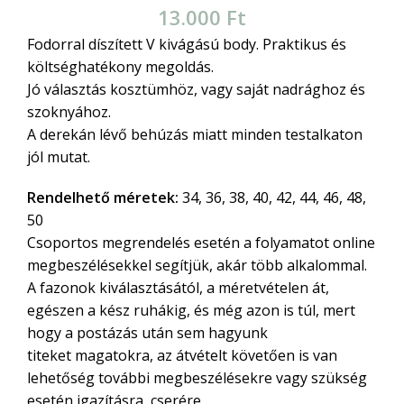
13.000
Ft
Fodorral díszített V kivágású body. Praktikus és
költséghatékony megoldás.
Jó választás kosztümhöz, vagy saját nadrághoz és
szoknyához.
A derekán lévő behúzás miatt minden testalkaton
jól mutat.
Rendelhető méretek:
34, 36, 38, 40, 42, 44, 46, 48,
50
Csoportos megrendelés esetén a folyamatot online
megbeszélésekkel segítjük, akár több alkalommal.
A fazonok kiválasztásától, a méretvételen át,
egészen a kész ruhákig, és még azon is túl, mert
hogy a postázás után sem hagyunk
titeket magatokra, az átvételt követően is van
lehetőség további megbeszélésekre vagy szükség
esetén igazításra, cserére.