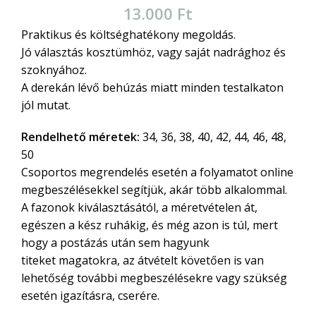
13.000
Ft
Praktikus és költséghatékony megoldás.
Jó választás kosztümhöz, vagy saját nadrághoz és
szoknyához.
A derekán lévő behúzás miatt minden testalkaton
jól mutat.
Rendelhető méretek:
34, 36, 38, 40, 42, 44, 46, 48,
50
Csoportos megrendelés esetén a folyamatot online
megbeszélésekkel segítjük, akár több alkalommal.
A fazonok kiválasztásától, a méretvételen át,
egészen a kész ruhákig, és még azon is túl, mert
hogy a postázás után sem hagyunk
titeket magatokra, az átvételt követően is van
lehetőség további megbeszélésekre vagy szükség
esetén igazításra, cserére.