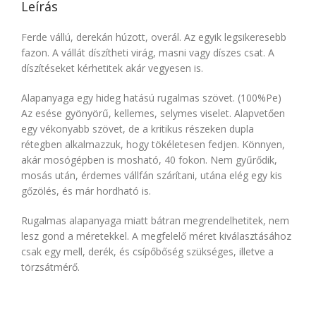
Leírás
Ferde vállú, derekán húzott, overál. Az egyik legsikeresebb
fazon. A vállát díszítheti virág, masni vagy díszes csat. A
díszítéseket kérhetitek akár vegyesen is.
Alapanyaga egy hideg hatású rugalmas szövet. (100%Pe)
Az esése gyönyörű, kellemes, selymes viselet. Alapvetően
egy vékonyabb szövet, de a kritikus részeken dupla
rétegben alkalmazzuk, hogy tökéletesen fedjen. Könnyen,
akár mosógépben is mosható, 40 fokon. Nem gyűrődik,
mosás után, érdemes vállfán szárítani, utána elég egy kis
gőzölés, és már hordható is.
Rugalmas alapanyaga miatt bátran megrendelhetitek, nem
lesz gond a méretekkel. A megfelelő méret kiválasztásához
csak egy mell, derék, és csípőbőség szükséges, illetve a
törzsátmérő.