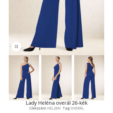
Click to enlarge
Lady Heléna overál 26-kék
Cikkszám
HEL26N
Tag
OVERÁL