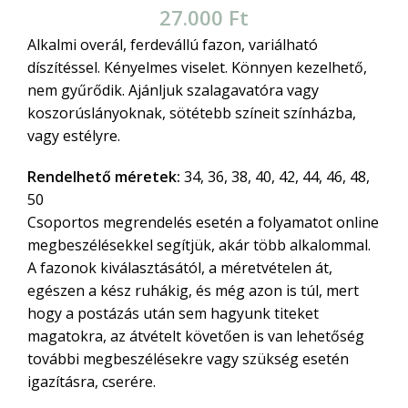
27.000
Ft
Alkalmi overál, ferdevállú fazon, variálható
díszítéssel. Kényelmes viselet. Könnyen kezelhető,
nem gyűrődik. Ajánljuk szalagavatóra vagy
koszorúslányoknak, sötétebb színeit színházba,
vagy estélyre.
Rendelhető méretek:
34, 36, 38, 40, 42, 44, 46, 48,
50
Csoportos megrendelés esetén a folyamatot online
megbeszélésekkel segítjük, akár több alkalommal.
A fazonok kiválasztásától, a méretvételen át,
egészen a kész ruhákig, és még azon is túl, mert
hogy a postázás után sem hagyunk titeket
magatokra, az átvételt követően is van lehetőség
további megbeszélésekre vagy szükség esetén
igazításra, cserére.