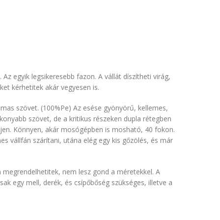
 Az egyik legsikeresebb fazon. A vállát díszítheti virág,
ket kérhetitek akár vegyesen is.
lmas szövet. (100%Pe) Az esése gyönyörű, kellemes,
konyabb szövet, de a kritikus részeken dupla rétegben
djen. Könnyen, akár mosógépben is mosható, 40 fokon.
 vállfán szárítani, utána elég egy kis gőzölés, és már
 megrendelhetitek, nem lesz gond a méretekkel. A
ak egy mell, derék, és csípőbőség szükséges, illetve a