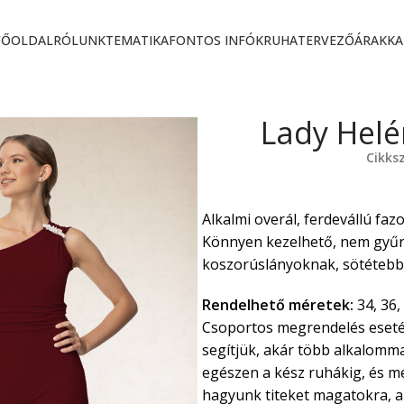
FŐOLDAL
RÓLUNK
TEMATIKA
FONTOS INFÓK
RUHATERVEZŐ
ÁRAK
KA
Lady Helé
Cikk
Alkalmi overál, ferdevállú fazo
Könnyen kezelhető, nem gyűrő
koszorúslányoknak, sötétebb s
Rendelhető méretek:
34, 36, 
Csoportos megrendelés eseté
segítjük, akár több alkalommal
egészen a kész ruhákig, és m
hagyunk titeket magatokra, az