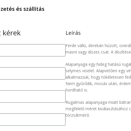
izetés és szállítás
 kérek
Leírás
Ferde vállú, derekán húzott, overál.
masni vagy díszes csat. A díszítése
Alapanyaga egy hideg hatású ruga
selymes viselet. Alapvetően egy vé
alkalmazzuk, hogy tökéletesen fe
Nem gyűrődik, mosás után, érdemes
hordható is.
Rugalmas alapanyaga miatt bátran
megfelelő méret kiválasztásához cs
törzsátmérő.