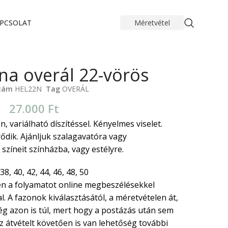
PCSOLAT
Méretvétel
na overál 22-vörös
szám
HEL22N
Tag
OVERÁL
27.000
Ft
n, variálható díszítéssel. Kényelmes viselet.
dik. Ajánljuk szalagavatóra vagy
zíneit színházba, vagy estélyre.
38, 40, 42, 44, 46, 48, 50
n a folyamatot online megbeszélésekkel
. A fazonok kiválasztásától, a méretvételen át,
ég azon is túl, mert hogy a postázás után sem
 átvételt követően is van lehetőség további