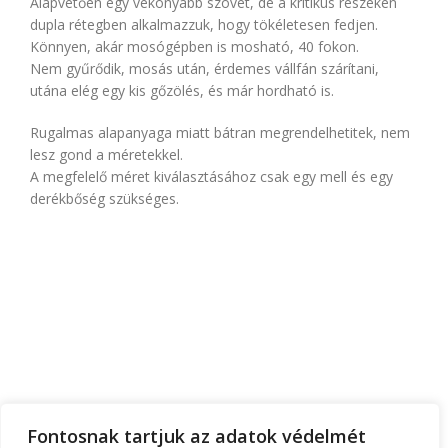
Alapvetően egy vékonyabb szövet, de a kritikus részeken
dupla rétegben alkalmazzuk, hogy tökéletesen fedjen.
Könnyen, akár mosógépben is mosható, 40 fokon.
Nem gyűrődik, mosás után, érdemes vállfán szárítani,
utána elég egy kis gőzölés, és már hordható is.
Rugalmas alapanyaga miatt bátran megrendelhetitek, nem
lesz gond a méretekkel.
A megfelelő méret kiválasztásához csak egy mell és egy
derékbőség szükséges.
FŐOLDAL
RÓLUNK
TEMATIKA
FONTOS INFÓK
RUHATERVEZŐ
Fontosnak tartjuk az adatok védelmét