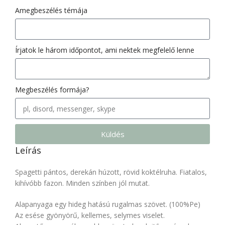
Amegbeszélés témája
Írjatok le három időpontot, ami nektek megfelelő lenne
Megbeszélés formája?
Küldés
Leírás
Spagetti pántos, derekán húzott, rövid koktélruha. Fiatalos,
kihívóbb fazon. Minden színben jól mutat.
Alapanyaga egy hideg hatású rugalmas szövet. (100%Pe)
Az esése gyönyörű, kellemes, selymes viselet.