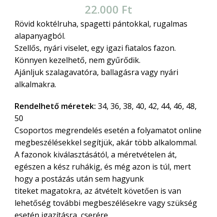
22.000
Ft
Rövid koktélruha, spagetti pántokkal, rugalmas
alapanyagból.
Szellős, nyári viselet, egy igazi fiatalos fazon.
Könnyen kezelhető, nem gyűrődik.
Ajánljuk szalagavatóra, ballagásra vagy nyári
alkalmakra.
Rendelhető méretek:
34, 36, 38, 40, 42, 44, 46, 48,
50
Csoportos megrendelés esetén a folyamatot online
megbeszélésekkel segítjük, akár több alkalommal.
A fazonok kiválasztásától, a méretvételen át,
egészen a kész ruhákig, és még azon is túl, mert
hogy a postázás után sem hagyunk
titeket magatokra, az átvételt követően is van
lehetőség további megbeszélésekre vagy szükség
esetén igazításra, cserére.