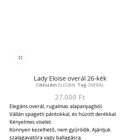
Click to enlarge
Lady Eloise overál 26-kék
Cikkszám
ELO26N
Tag
OVERÁL
27.000
Ft
Elegáns overál, rugalmas alapanyagból.
Vállán spagetti pántokkal, és húzott derékkal.
Kényelmes viselet.
Könnyen kezelhető, nem gyűrődik. Ajánljuk
szalagavatóra vagy ballagásra.