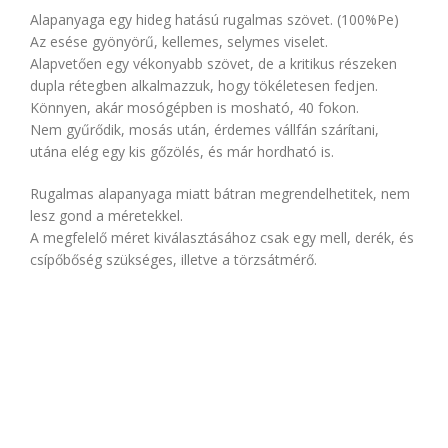
Alapanyaga egy hideg hatású rugalmas szövet. (100%Pe)
Az esése gyönyörű, kellemes, selymes viselet.
Alapvetően egy vékonyabb szövet, de a kritikus részeken
dupla rétegben alkalmazzuk, hogy tökéletesen fedjen.
Könnyen, akár mosógépben is mosható, 40 fokon.
Nem gyűrődik, mosás után, érdemes vállfán szárítani,
utána elég egy kis gőzölés, és már hordható is.
Rugalmas alapanyaga miatt bátran megrendelhetitek, nem
lesz gond a méretekkel.
A megfelelő méret kiválasztásához csak egy mell, derék, és
csípőbőség szükséges, illetve a törzsátmérő.