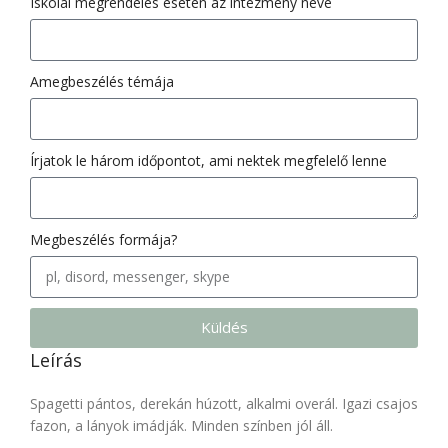
Iskolai megrendelés esetén az intézmény neve
Amegbeszélés témája
Írjatok le három időpontot, ami nektek megfelelő lenne
Megbeszélés formája?
Küldés
Leírás
Spagetti pántos, derekán húzott, alkalmi overál. Igazi csajos
fazon, a lányok imádják. Minden színben jól áll.