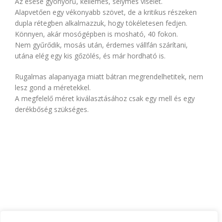
Az esése gyönyörű, kellemes, selymes viselet.
Alapvetően egy vékonyabb szövet, de a kritikus részeken
dupla rétegben alkalmazzuk, hogy tökéletesen fedjen.
Könnyen, akár mosógépben is mosható, 40 fokon.
Nem gyűrődik, mosás után, érdemes vállfán szárítani,
utána elég egy kis gőzölés, és már hordható is.
Rugalmas alapanyaga miatt bátran megrendelhetitek, nem
lesz gond a méretekkel.
A megfelelő méret kiválasztásához csak egy mell és egy
derékbőség szükséges.