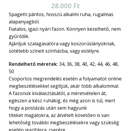
28.000
Ft
Spagetti pántos, hosszú alkalmi ruha, rugalmas
alapanyagból.
Fiatalos, igazi nyári fazon. Könnyen kezelhető, nem
gyűrődik.
Ajánljuk szalagavatóra vagy koszorúslányoknak,
sötétebb színeit színházba, vagy estélyre.
Rendelhető méretek:
34, 36, 38, 40, 42, 44, 46, 48,
50
Csoportos megrendelés esetén a folyamatot online
megbeszélésekkel segítjük, akár több alkalommal.
A fazonok kiválasztásától, a méretvételen át,
egészen a kész ruhákig, és még azon is túl, mert
hogy a postázás után sem hagyunk
titeket magatokra, az átvételt követően is van
lehetőség további megbeszélésekre vagy szükség
esetén igazításra, cserére.