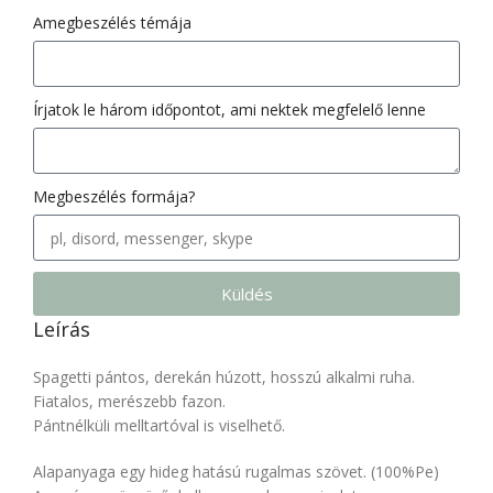
Amegbeszélés témája
Írjatok le három időpontot, ami nektek megfelelő lenne
Megbeszélés formája?
Küldés
Leírás
Spagetti pántos, derekán húzott, hosszú alkalmi ruha.
Fiatalos, merészebb fazon.
Pántnélküli melltartóval is viselhető.
Alapanyaga egy hideg hatású rugalmas szövet. (100%Pe)