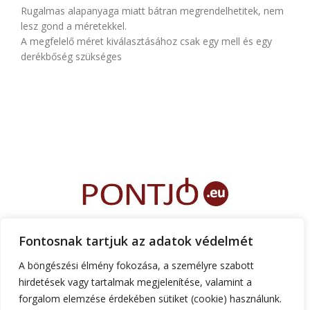
Rugalmas alapanyaga miatt bátran megrendelhetitek, nem
lesz gond a méretekkel.
A megfelelő méret kiválasztásához csak egy mell és egy
derékbőség szükséges
FŐOLDAL
RÓLUNK
TEMATIKA
FONTOS INFÓK
RUHATERVEZŐ
Fontosnak tartjuk az adatok védelmét
ÁRAK
KAPCSOLAT
A böngészési élmény fokozása, a személyre szabott
hirdetések vagy tartalmak megjelenítése, valamint a
+36 30 555 6 444
gorzoheni@gmail.com
forgalom elemzése érdekében sütiket (cookie) használunk.
1182 Budapest, Kézdivásárhely utca 24.a