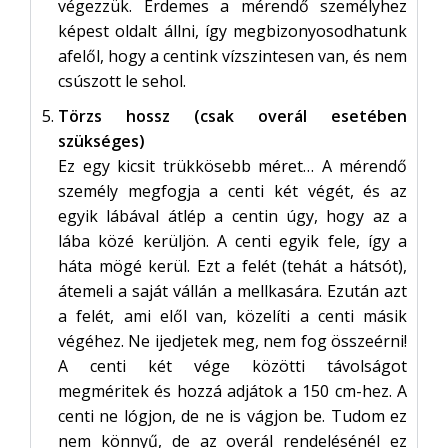
végezzük. Érdemes a mérendő személyhez
képest oldalt állni, így megbizonyosodhatunk
afelől, hogy a centink vízszintesen van, és nem
csúszott le sehol.
Törzs hossz (csak overál esetében
szükséges)
Ez egy kicsit trükkösebb méret… A mérendő
személy megfogja a centi két végét, és az
egyik lábával átlép a centin úgy, hogy az a
lába közé kerüljön. A centi egyik fele, így a
háta mögé kerül. Ezt a felét (tehát a hátsót),
átemeli a saját vállán a mellkasára. Ezután azt
a felét, ami elől van, közelíti a centi másik
végéhez. Ne ijedjetek meg, nem fog összeérni!
A centi két vége közötti távolságot
megméritek és hozzá adjátok a 150 cm-hez. A
centi ne lógjon, de ne is vágjon be. Tudom ez
nem könnyű, de az overál rendelésénél ez