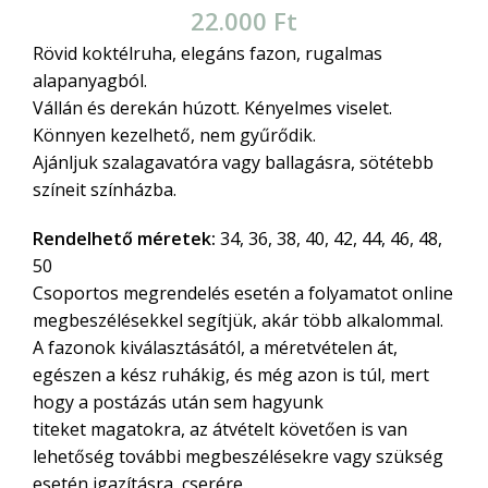
22.000
Ft
Rövid koktélruha, elegáns fazon, rugalmas
alapanyagból.
Vállán és derekán húzott. Kényelmes viselet.
Könnyen kezelhető, nem gyűrődik.
Ajánljuk szalagavatóra vagy ballagásra, sötétebb
színeit színházba.
Rendelhető méretek:
34, 36, 38, 40, 42, 44, 46, 48,
50
Csoportos megrendelés esetén a folyamatot online
megbeszélésekkel segítjük, akár több alkalommal.
A fazonok kiválasztásától, a méretvételen át,
egészen a kész ruhákig, és még azon is túl, mert
hogy a postázás után sem hagyunk
titeket magatokra, az átvételt követően is van
lehetőség további megbeszélésekre vagy szükség
esetén igazításra, cserére.