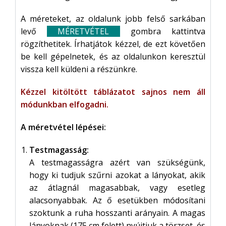
A méreteket, az oldalunk jobb felső sarkában
levő
MÉRETVÉTEL
gombra kattintva
rögzíthetitek.
Írhatjátok kézzel, de ezt követően
be kell gépelnetek, és az oldalunkon keresztül
vissza kell küldeni a részünkre.
Kézzel kitöltött táblázatot sajnos nem áll
módunkban elfogadni.
A méretvétel lépései:
Testmagasság:
A testmagasságra azért van szükségünk,
hogy ki tudjuk szűrni azokat a lányokat, akik
az átlagnál magasabbak, vagy esetleg
alacsonyabbak. Az ő esetükben módosítani
szoktunk a ruha hosszanti arányain. A magas
lányoknak (175 cm felett) nyújtjuk a törzset, és