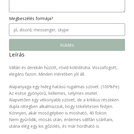
Megbeszélés formája?
Küldés
Leírás
Vállán és derekán húzott, rövid koktélruha. Visszafogott,
elegáns fazon. Minden méretben jól áll.
Alapanyaga egy hideg hatású rugalmas szövet. (100%Pe)
Az esése gyönyörű, kellemes, selymes viselet.
Alapvetően egy vékonyabb szövet, de a kritikus részeken
dupla rétegben alkalmazzuk, hogy tökéletesen fedjen.
Könnyen, akár mosógépben is mosható, 40 fokon.
Nem gyűrődik, mosás után, érdemes vállfán szárítani,
utána elég egy kis gőzölés, és már hordható is.