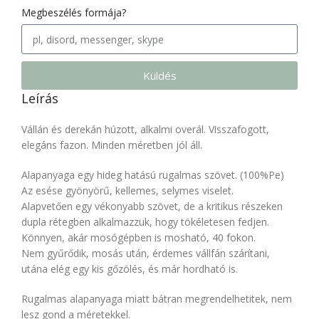
Megbeszélés formája?
Küldés
Leírás
Vállán és derekán húzott, alkalmi overál. Visszafogott,
elegáns fazon. Minden méretben jól áll.
Alapanyaga egy hideg hatású rugalmas szövet. (100%Pe)
Az esése gyönyörű, kellemes, selymes viselet.
Alapvetően egy vékonyabb szövet, de a kritikus részeken
dupla rétegben alkalmazzuk, hogy tökéletesen fedjen.
Könnyen, akár mosógépben is mosható, 40 fokon.
Nem gyűrődik, mosás után, érdemes vállfán szárítani,
utána elég egy kis gőzölés, és már hordható is.
Rugalmas alapanyaga miatt bátran megrendelhetitek, nem
lesz gond a méretekkel.