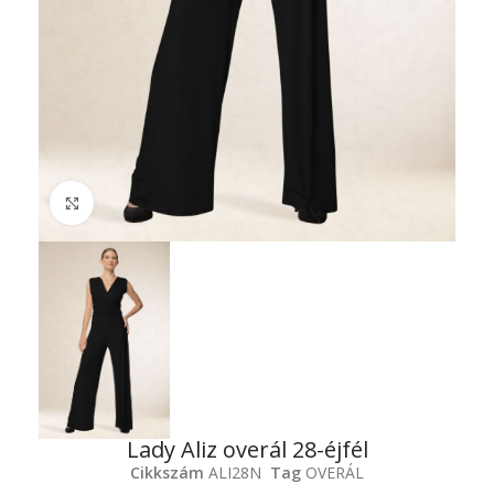
Click to enlarge
Lady Aliz overál 28-éjfél
Cikkszám
ALI28N
Tag
OVERÁL