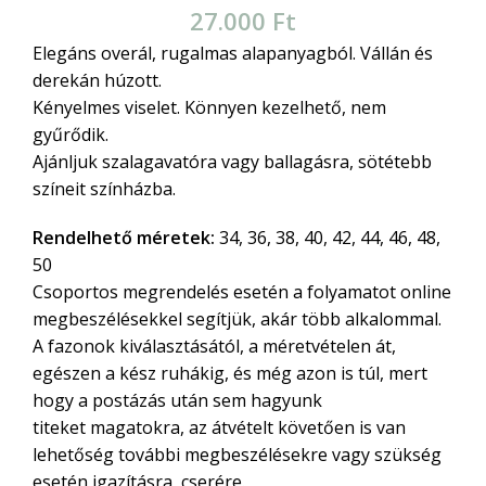
27.000
Ft
Elegáns overál, rugalmas alapanyagból. Vállán és
derekán húzott.
Kényelmes viselet. Könnyen kezelhető, nem
gyűrődik.
Ajánljuk szalagavatóra vagy ballagásra, sötétebb
színeit színházba.
Rendelhető méretek:
34, 36, 38, 40, 42, 44, 46, 48,
50
Csoportos megrendelés esetén a folyamatot online
megbeszélésekkel segítjük, akár több alkalommal.
A fazonok kiválasztásától, a méretvételen át,
egészen a kész ruhákig, és még azon is túl, mert
hogy a postázás után sem hagyunk
titeket magatokra, az átvételt követően is van
lehetőség további megbeszélésekre vagy szükség
esetén igazításra, cserére.