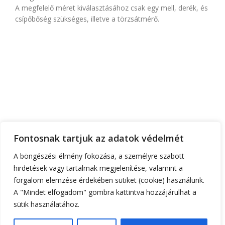
A megfelelő méret kiválasztásához csak egy mell, derék, és
csípőbőség szükséges, illetve a törzsátmérő.
FŐOLDAL
RÓLUNK
TEMATIKA
FONTOS INFÓK
RUHATERVEZŐ
Fontosnak tartjuk az adatok védelmét
ÁRAK
KAPCSOLAT
A böngészési élmény fokozása, a személyre szabott
hirdetések vagy tartalmak megjelenítése, valamint a
+36 30 555 6 444
gorzoheni@gmail.com
forgalom elemzése érdekében sütiket (cookie) használunk.
1182 Budapest, Kézdivásárhely utca 24.a
A "Mindet elfogadom" gombra kattintva hozzájárulhat a
sütik használatához.