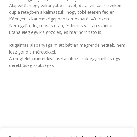
Alapvetően egy vékonyabb szövet, de a kritikus részeken
dupla rétegben alkalmazzuk, hogy tökéletesen fedjen.
Könnyen, akár mosógépben is mosható, 40 fokon.
Nem gyűrődik, mosás után, érdemes vállfán szárítani,
utána elég egy kis gőzölés, és már hordható is.
Rugalmas alapanyaga miatt bátran megrendelhetitek, nem
lesz gond a méretekkel.
A megfelelő méret kiválasztásához csak egy mell és egy
derékbőség szükséges.
FŐOLDAL
RÓLUNK
TEMATIKA
FONTOS INFÓK
RUHATERVEZŐ