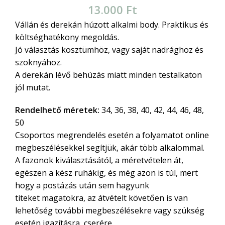
13.000
Ft
Vállán és derekán húzott alkalmi body. Praktikus és
költséghatékony megoldás.
Jó választás kosztümhöz, vagy saját nadrághoz és
szoknyához.
A derekán lévő behúzás miatt minden testalkaton
jól mutat.
Rendelhető méretek:
34, 36, 38, 40, 42, 44, 46, 48,
50
Csoportos megrendelés esetén a folyamatot online
megbeszélésekkel segítjük, akár több alkalommal.
A fazonok kiválasztásától, a méretvételen át,
egészen a kész ruhákig, és még azon is túl, mert
hogy a postázás után sem hagyunk
titeket magatokra, az átvételt követően is van
lehetőség további megbeszélésekre vagy szükség
esetén igazításra, cserére.