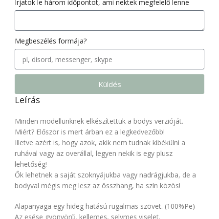
Írjatok le három időpontot, ami nektek megfelelő lenne
Megbeszélés formája?
Küldés
Leírás
Minden modellünknek elkészítettük a bodys verzióját.
Miért? Először is mert árban ez a legkedvezőbb!
Illetve azért is, hogy azok, akik nem tudnak kibékülni a
ruhával vagy az overállal, legyen nekik is egy plusz
lehetőség!
Ők lehetnek a saját szoknyájukba vagy nadrágjukba, de a
bodyval mégis meg lesz az összhang, ha szín közös!
Alapanyaga egy hideg hatású rugalmas szövet. (100%Pe)
Az esése gyönyörű, kellemes, selymes viselet.