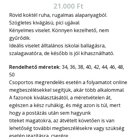
21.000
Ft
Rövid koktél ruha, rugalmas alapanyagból.
Szögletes kivágású, pici ujjával.
Kényelmes viselet. Könnyen kezelhető, nem
gyűrődik.
Ideális viselet álltalános iskolai ballagásra,
szalagavatóra, de később is jól kihasználható.
Rendelhető méretek:
34, 36, 38, 40, 42, 44, 46, 48,
50
Csoportos megrendelés esetén a folyamatot online
megbeszélésekkel segítjük, akár több alkalommal.
A fazonok kiválasztásától, a méretvételen át,
egészen a kész ruhákig, és még azon is túl, mert
hogy a postázás után sem hagyunk
titeket magatokra, az átvételt követően is van
lehetőség további megbeszélésekre vagy szükség
esetén igazításra, cserére.