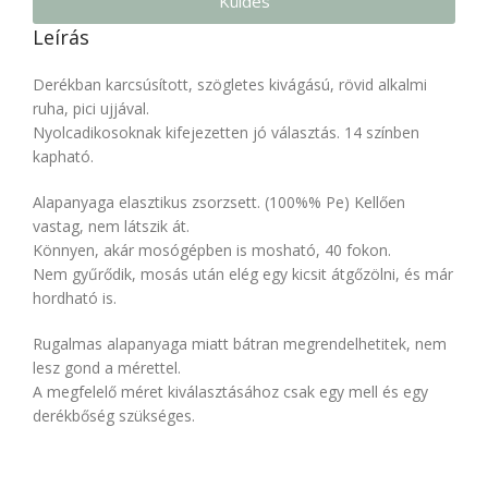
Küldés
Leírás
Derékban karcsúsított, szögletes kivágású, rövid alkalmi
ruha, pici ujjával.
Nyolcadikosoknak kifejezetten jó választás. 14 színben
kapható.
Alapanyaga elasztikus zsorzsett. (100%% Pe) Kellően
vastag, nem látszik át.
Könnyen, akár mosógépben is mosható, 40 fokon.
Nem gyűrődik, mosás után elég egy kicsit átgőzölni, és már
hordható is.
Rugalmas alapanyaga miatt bátran megrendelhetitek, nem
lesz gond a mérettel.
A megfelelő méret kiválasztásához csak egy mell és egy
derékbőség szükséges.