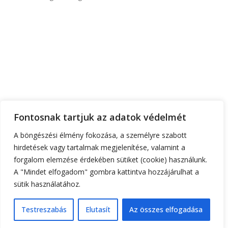
FŐOLDAL
RÓLUNK
TEMATIKA
FONTOS INFÓK
RUHATERVEZŐ
Fontosnak tartjuk az adatok védelmét
ÁRAK
KAPCSOLAT
A böngészési élmény fokozása, a személyre szabott
hirdetések vagy tartalmak megjelenítése, valamint a
+36 30 555 6 444
gorzoheni@gmail.com
forgalom elemzése érdekében sütiket (cookie) használunk.
1182 Budapest, Kézdivásárhely utca 24.a
A "Mindet elfogadom" gombra kattintva hozzájárulhat a
sütik használatához.
Testreszabás
Elutasít
Az összes elfogadása
0
Shop
Cart
My account