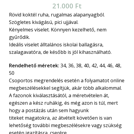
21.000
Ft
Rövid koktél ruha, rugalmas alapanyagból.
Szögletes kivágású, pici ujjával.
Kényelmes viselet. Könnyen kezelhető, nem
gyűrődik.
Ideális viselet álltalános iskolai ballagásra,
szalagavatóra, de később is jól kihasználható.
Rendelhető méretek:
34, 36, 38, 40, 42, 44, 46, 48,
50
Csoportos megrendelés esetén a folyamatot online
megbeszélésekkel segítjük, akár több alkalommal.
A fazonok kiválasztásától, a méretvételen át,
egészen a kész ruhákig, és még azon is túl, mert
hogy a postázás után sem hagyunk
titeket magatokra, az átvételt követően is van
lehetőség további megbeszélésekre vagy szükség
esetén igazításra, cserére.