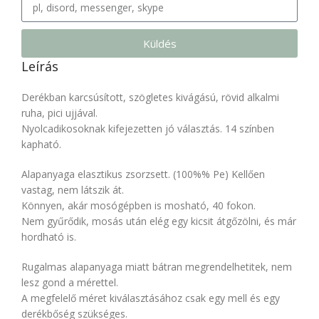
Küldés
Leírás
Derékban karcsúsított, szögletes kivágású, rövid alkalmi
ruha, pici ujjával.
Nyolcadikosoknak kifejezetten jó választás. 14 színben
kapható.
Alapanyaga elasztikus zsorzsett. (100%% Pe) Kellően
vastag, nem látszik át.
Könnyen, akár mosógépben is mosható, 40 fokon.
Nem gyűrődik, mosás után elég egy kicsit átgőzölni, és már
hordható is.
Rugalmas alapanyaga miatt bátran megrendelhetitek, nem
lesz gond a mérettel.
A megfelelő méret kiválasztásához csak egy mell és egy
derékbőség szükséges.