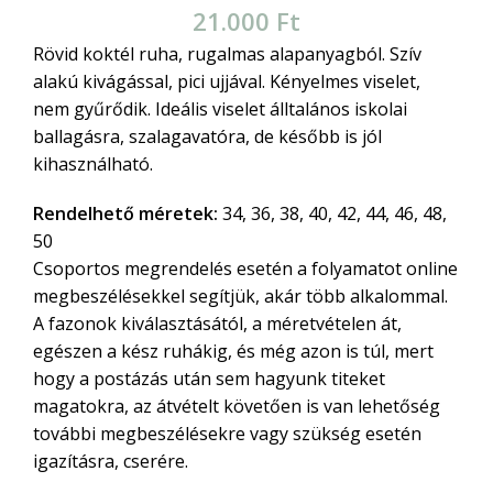
21.000
Ft
Rövid koktél ruha, rugalmas alapanyagból. Szív
alakú kivágással, pici ujjával. Kényelmes viselet,
nem gyűrődik. Ideális viselet álltalános iskolai
ballagásra, szalagavatóra, de később is jól
kihasználható.
Rendelhető méretek:
34, 36, 38, 40, 42, 44, 46, 48,
50
Csoportos megrendelés esetén a folyamatot online
megbeszélésekkel segítjük, akár több alkalommal.
A fazonok kiválasztásától, a méretvételen át,
egészen a kész ruhákig, és még azon is túl, mert
hogy a postázás után sem hagyunk titeket
magatokra, az átvételt követően is van lehetőség
további megbeszélésekre vagy szükség esetén
igazításra, cserére.