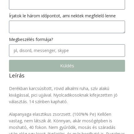
Írjatok le három időpontot, ami nektek megfelelő lenne
Megbeszélés formája?
Küldés
Leírás
Derékban karcsúsított, rövid alkalmi ruha, szív alakú
kivágással, pici ujjával. Nyolcadikosoknak kifejezetten jó
választás. 14 színben kapható.
Alapanyaga elasztikus zsorzsett. (100%% Pe) Kellően
vastag, nem látszik át. Könnyan, akár mosógépben is
mosható, 40 fokon. Nem gyűrődik, mosás és száradás
után elég egy kicsit átgőzölni, és már hordható is. Rugalmas