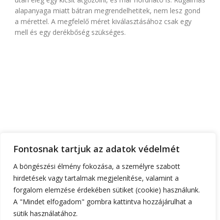
alapanyaga miatt bátran megrendelhetitek, nem lesz gond
a mérettel. A megfelelő méret kiválasztásához csak egy
mell és egy derékbőség szükséges.
FŐOLDAL
RÓLUNK
TEMATIKA
FONTOS INFÓK
RUHATERVEZŐ
Fontosnak tartjuk az adatok védelmét
ÁRAK
KAPCSOLAT
A böngészési élmény fokozása, a személyre szabott
hirdetések vagy tartalmak megjelenítése, valamint a
+36 30 555 6 444
gorzoheni@gmail.com
forgalom elemzése érdekében sütiket (cookie) használunk.
1182 Budapest, Kézdivásárhely utca 24.a
A "Mindet elfogadom" gombra kattintva hozzájárulhat a
sütik használatához.