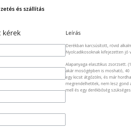
izetés és szállítás
 kérek
Leírás
Derékban karcsúsított, rövid alkalmi
Nyolcadikosoknak kifejezetten jó v
Alapanyaga elasztikus zsorzsett. 
akár mosógépben is mosható, 40 
egy kicsit átgőzölni, és már hordh
megrendelhetitek, nem lesz gond a
mell és egy derékbőség szükséges