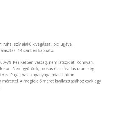
 ruha, szív alakú kivágással, pici ujjával.
álasztás. 14 színben kapható.
(100%% Pe) Kellően vastag, nem látszik át. Könnyan,
fokon. Nem gyűrődik, mosás és száradás után elég
ató is. Rugalmas alapanyaga miatt bátran
 mérettel. A megfelelő méret kiválasztásához csak egy
.