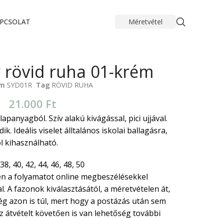
PCSOLAT
Méretvétel
y rövid ruha 01-krém
ám
SYD01R
Tag
RÖVID RUHA
21.000
Ft
apanyagból. Szív alakú kivágással, pici ujjával.
. Ideális viselet álltalános iskolai ballagásra,
l kihasználható.
38, 40, 42, 44, 46, 48, 50
n a folyamatot online megbeszélésekkel
. A fazonok kiválasztásától, a méretvételen át,
ég azon is túl, mert hogy a postázás után sem
 átvételt követően is van lehetőség további