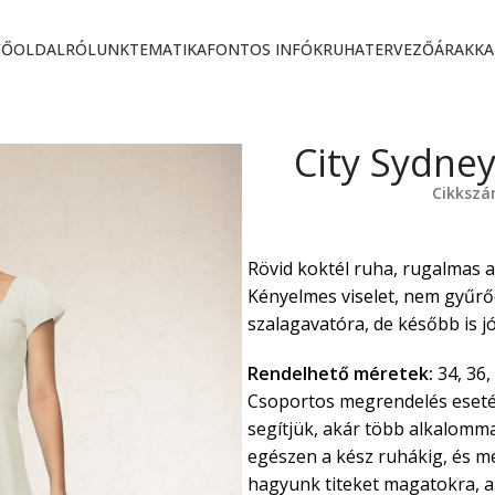
FŐOLDAL
RÓLUNK
TEMATIKA
FONTOS INFÓK
RUHATERVEZŐ
ÁRAK
KA
City Sydne
Cikksz
Rövid koktél ruha, rugalmas al
Kényelmes viselet, nem gyűrődik
szalagavatóra, de később is jó
Rendelhető méretek:
34, 36, 
Csoportos megrendelés eseté
segítjük, akár több alkalommal
egészen a kész ruhákig, és m
hagyunk titeket magatokra, az