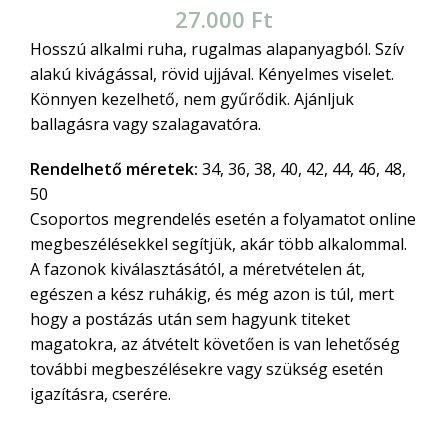
27.000
Ft
Hosszú alkalmi ruha, rugalmas alapanyagból. Szív
alakú kivágással, rövid ujjával. Kényelmes viselet.
Könnyen kezelhető, nem gyűrődik. Ajánljuk
ballagásra vagy szalagavatóra.
Rendelhető méretek:
34, 36, 38, 40, 42, 44, 46, 48,
50
Csoportos megrendelés esetén a folyamatot online
megbeszélésekkel segítjük, akár több alkalommal.
A fazonok kiválasztásától, a méretvételen át,
egészen a kész ruhákig, és még azon is túl, mert
hogy a postázás után sem hagyunk titeket
magatokra, az átvételt követően is van lehetőség
további megbeszélésekre vagy szükség esetén
igazításra, cserére.