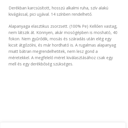
Derékban karcsúsított, hosszú alkalmi ruha, szív alakú
kivágással, pici ujjával. 14 színben rendelhető.
Alapanyaga elasztikus zsorzsett. (100% Pe) Kellően vastag,
nem látszik át. Könnyen, akár mosógépben is mosható, 40
fokon. Nem gyűrődik, mosás és száradás után elég egy
kicsit átgőzölni, és már hordható is. A rugalmas alapanyag
miatt bátran megrendelhetitek, nem lesz gond a
méretekkel. A megfelelő méret kiválasztásához csak egy
mell és egy derékbőség szükséges.