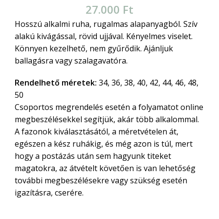
27.000
Ft
Hosszú alkalmi ruha, rugalmas alapanyagból. Szív
alakú kivágással, rövid ujjával. Kényelmes viselet.
Könnyen kezelhető, nem gyűrődik. Ajánljuk
ballagásra vagy szalagavatóra.
Rendelhető méretek:
34, 36, 38, 40, 42, 44, 46, 48,
50
Csoportos megrendelés esetén a folyamatot online
megbeszélésekkel segítjük, akár több alkalommal.
A fazonok kiválasztásától, a méretvételen át,
egészen a kész ruhákig, és még azon is túl, mert
hogy a postázás után sem hagyunk titeket
magatokra, az átvételt követően is van lehetőség
további megbeszélésekre vagy szükség esetén
igazításra, cserére.