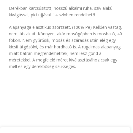
Derékban karcsúsított, hosszú alkalmi ruha, szív alakú
kivágással, pici ujjával. 14 színben rendelhető.
Alapanyaga elasztikus zsorzsett. (100% Pe) Kellően vastag,
nem látszik át. Könnyen, akár mosógépben is mosható, 40
fokon. Nem gyűrődik, mosás és száradás után elég egy
kicsit átgőzölni, és már hordható is. A rugalmas alapanyag
miatt bátran megrendelhetitek, nem lesz gond a
méretekkel. A megfelelő méret kiválasztásához csak egy
mell és egy derékbőség szükséges.