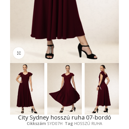
Click to enlarge
City Sydney hosszú ruha 07-bordó
Cikkszám
SYD07H
Tag
HOSSZÚ RUHA