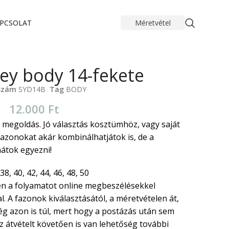
PCSOLAT
Méretvétel
ney body 14-fekete
szám
SYD14B
Tag
BODY
12.000
Ft
 megoldás. Jó választás kosztümhöz, vagy saját
azonokat akár kombinálhatjátok is, de a
nátok egyezni!
38, 40, 42, 44, 46, 48, 50
n a folyamatot online megbeszélésekkel
. A fazonok kiválasztásától, a méretvételen át,
ég azon is túl, mert hogy a postázás után sem
 átvételt követően is van lehetőség további