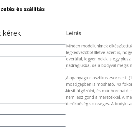
izetés és szállítás
 kérek
Leírás
Minden modellünknek elkészítettük 
legkedvezőbb! Illetve azért is, hog
overállal, legyen nekik is egy plus
nadrágjukba, de a bodyval mégis m
Alapanyaga elasztikus zsorzsett. (
mosógépben is mosható, 40 fokon
kicsit átgőzölni, és már hordható 
nem lesz gond a méretekkel. A meg
derékbőség szükséges. A bodyk tan