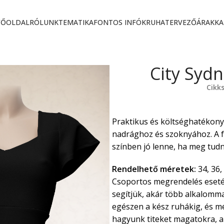
FŐOLDAL
RÓLUNK
TEMATIKA
FONTOS INFÓK
RUHATERVEZŐ
ÁRAK
KA
City Syd
Cikk
Praktikus és költséghatékony
nadrághoz és szoknyához. A f
színben jó lenne, ha meg tud
Rendelhető méretek:
34, 36, 
Csoportos megrendelés eseté
segítjük, akár több alkalommal
egészen a kész ruhákig, és m
hagyunk titeket magatokra, az