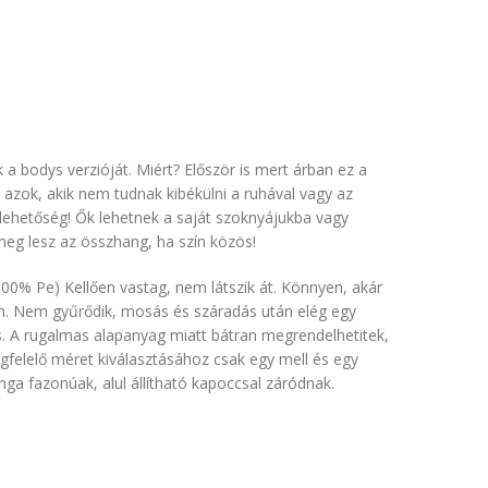
a bodys verzióját. Miért? Először is mert árban ez a
y azok, akik nem tudnak kibékülni a ruhával vagy az
z lehetőség! Ők lehetnek a saját szoknyájukba vagy
eg lesz az összhang, ha szín közös!
100% Pe) Kellően vastag, nem látszik át. Könnyen, akár
. Nem gyűrődik, mosás és száradás után elég egy
is. A rugalmas alapanyag miatt bátran megrendelhetitek,
felelő méret kiválasztásához csak egy mell és egy
ga fazonúak, alul állítható kapoccsal záródnak.