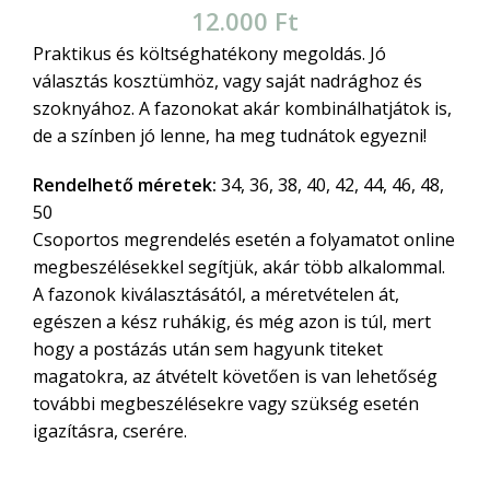
12.000
Ft
Praktikus és költséghatékony megoldás. Jó
választás kosztümhöz, vagy saját nadrághoz és
szoknyához. A fazonokat akár kombinálhatjátok is,
de a színben jó lenne, ha meg tudnátok egyezni!
Rendelhető méretek:
34, 36, 38, 40, 42, 44, 46, 48,
50
Csoportos megrendelés esetén a folyamatot online
megbeszélésekkel segítjük, akár több alkalommal.
A fazonok kiválasztásától, a méretvételen át,
egészen a kész ruhákig, és még azon is túl, mert
hogy a postázás után sem hagyunk titeket
magatokra, az átvételt követően is van lehetőség
további megbeszélésekre vagy szükség esetén
igazításra, cserére.