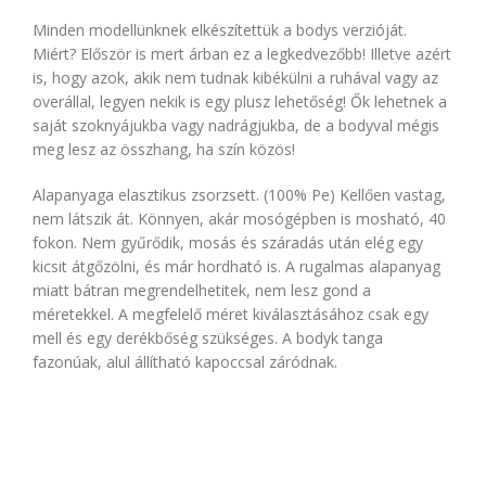
Minden modellünknek elkészítettük a bodys verzióját.
Miért? Először is mert árban ez a legkedvezőbb! Illetve azért
is, hogy azok, akik nem tudnak kibékülni a ruhával vagy az
overállal, legyen nekik is egy plusz lehetőség! Ők lehetnek a
saját szoknyájukba vagy nadrágjukba, de a bodyval mégis
meg lesz az összhang, ha szín közös!
Alapanyaga elasztikus zsorzsett. (100% Pe) Kellően vastag,
nem látszik át. Könnyen, akár mosógépben is mosható, 40
fokon. Nem gyűrődik, mosás és száradás után elég egy
kicsit átgőzölni, és már hordható is. A rugalmas alapanyag
miatt bátran megrendelhetitek, nem lesz gond a
méretekkel. A megfelelő méret kiválasztásához csak egy
mell és egy derékbőség szükséges. A bodyk tanga
fazonúak, alul állítható kapoccsal záródnak.