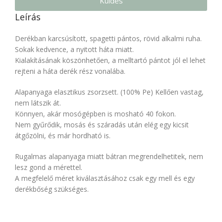
Küldés
Leírás
Derékban karcsúsított, spagetti pántos, rövid alkalmi ruha.
Sokak kedvence, a nyitott háta miatt.
Kialakításának köszönhetően, a melltartó pántot jól el lehet
rejteni a háta derék rész vonalába.
Alapanyaga elasztikus zsorzsett. (100% Pe) Kellően vastag,
nem látszik át.
Könnyen, akár mosógépben is mosható 40 fokon.
Nem gyűrődik, mosás és száradás után elég egy kicsit
átgőzölni, és már hordható is.
Rugalmas alapanyaga miatt bátran megrendelhetitek, nem
lesz gond a mérettel.
A megfelelő méret kiválasztásához csak egy mell és egy
derékbőség szükséges.