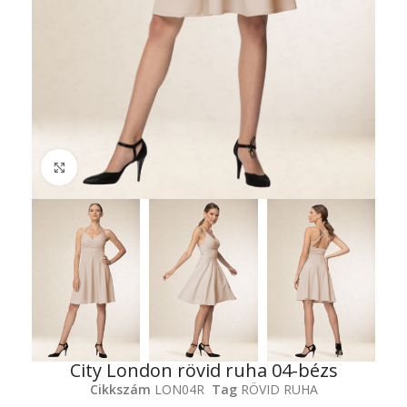
Click to enlarge
City London rövid ruha 04-bézs
Cikkszám
LON04R
Tag
RÖVID RUHA