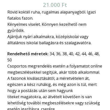
21.000
Ft
Rövid koktél ruha, rugalmas alapanyagból. Igazi
fiatalos fazon.
Kényelmes viselet. Könnyen kezelhető nem
gyűrődik.
Ajánljuk nyári alkalmakra, középiskolai vagy
álltalános iskolai ballagásra és szalagavatóra.
Rendelhető méretek:
34, 36, 38, 40, 42, 44, 46, 48,
50
Csoportos megrendelés esetén a folyamatot online
megbeszélésekkel segítjük, akár több alkalommal.
A fazonok kiválasztásától, a méretvételen át,
egészen a kész ruhákig, és még azon is túl, mert
hogy a postázás után sem hagyunk
titeket magatokra, az átvételt követően is van
lehetőség további megbeszélésekre vagy szükség
esetén igazításra, cserére.