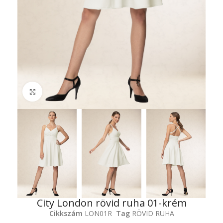
Click to enlarge
City London rövid ruha 01-krém
Cikkszám
LON01R
Tag
RÖVID RUHA