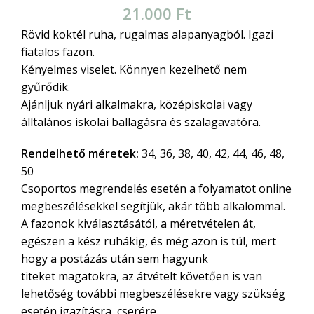
21.000
Ft
Rövid koktél ruha, rugalmas alapanyagból. Igazi
fiatalos fazon.
Kényelmes viselet. Könnyen kezelhető nem
gyűrődik.
Ajánljuk nyári alkalmakra, középiskolai vagy
álltalános iskolai ballagásra és szalagavatóra.
Rendelhető méretek:
34, 36, 38, 40, 42, 44, 46, 48,
50
Csoportos megrendelés esetén a folyamatot online
megbeszélésekkel segítjük, akár több alkalommal.
A fazonok kiválasztásától, a méretvételen át,
egészen a kész ruhákig, és még azon is túl, mert
hogy a postázás után sem hagyunk
titeket magatokra, az átvételt követően is van
lehetőség további megbeszélésekre vagy szükség
esetén igazításra, cserére.