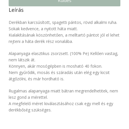
Küldés
Leírás
Derékban karcsúsított, spagetti pántos, rövid alkalmi ruha.
Sokak kedvence, a nyitott háta miatt.
Kialakításának köszönhetően, a melltartó pántot jól el lehet
rejteni a háta derék rész vonalába.
Alapanyaga elasztikus zsorzsett. (100% Pe) Kellően vastag,
nem látszik át.
Könnyen, akár mosógépben is mosható 40 fokon.
Nem gyűrődik, mosás és száradás után elég egy kicsit
átgőzölni, és már hordható is.
Rugalmas alapanyaga miatt bátran megrendelhetitek, nem
lesz gond a mérettel.
A megfelelő méret kiválasztásához csak egy mell és egy
derékbőség szükséges.