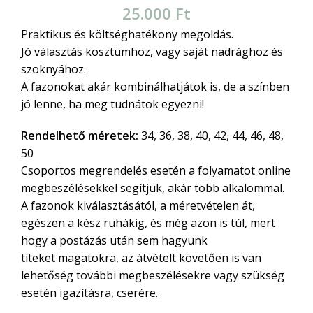
25.000
Ft
Praktikus és költséghatékony megoldás.
Jó választás kosztümhöz, vagy saját nadrághoz és
szoknyához.
A fazonokat akár kombinálhatjátok is, de a színben
jó lenne, ha meg tudnátok egyezni!
Rendelhető méretek:
34, 36, 38, 40, 42, 44, 46, 48,
50
Csoportos megrendelés esetén a folyamatot online
megbeszélésekkel segítjük, akár több alkalommal.
A fazonok kiválasztásától, a méretvételen át,
egészen a kész ruhákig, és még azon is túl, mert
hogy a postázás után sem hagyunk
titeket magatokra, az átvételt követően is van
lehetőség további megbeszélésekre vagy szükség
esetén igazításra, cserére.