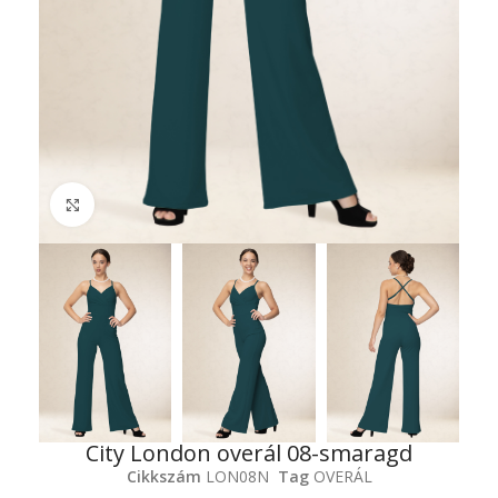
Click to enlarge
City London overál 08-smaragd
Cikkszám
LON08N
Tag
OVERÁL