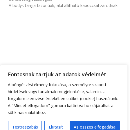
A bodyk tanga fazonúak, alul állítható kapoccsal záródnak.
FŐOLDAL
RÓLUNK
TEMATIKA
FONTOS INFÓK
RUHATERVEZŐ
Fontosnak tartjuk az adatok védelmét
ÁRAK
KAPCSOLAT
A böngészési élmény fokozása, a személyre szabott
hirdetések vagy tartalmak megjelenítése, valamint a
+36 30 555 6 444
gorzoheni@gmail.com
forgalom elemzése érdekében sütiket (cookie) használunk.
1182 Budapest, Kézdivásárhely utca 24.a
A "Mindet elfogadom" gombra kattintva hozzájárulhat a
sütik használatához.
Testreszabás
Elutasít
Az összes elfogadása
0