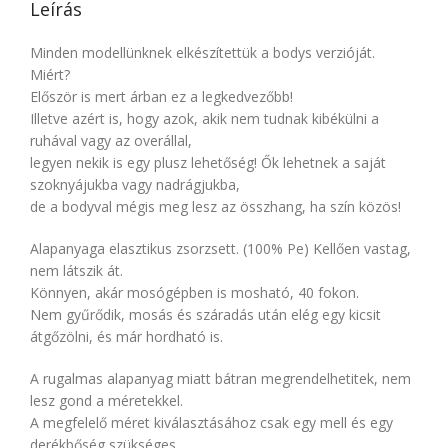
Leírás
Minden modellünknek elkészítettük a bodys verzióját.
Miért?
Először is mert árban ez a legkedvezőbb!
Illetve azért is, hogy azok, akik nem tudnak kibékülni a
ruhával vagy az overállal,
legyen nekik is egy plusz lehetőség! Ők lehetnek a saját
szoknyájukba vagy nadrágjukba,
de a bodyval mégis meg lesz az összhang, ha szín közös!
Alapanyaga elasztikus zsorzsett. (100% Pe) Kellően vastag,
nem látszik át.
Könnyen, akár mosógépben is mosható, 40 fokon.
Nem gyűrődik, mosás és száradás után elég egy kicsit
átgőzölni, és már hordható is.
A rugalmas alapanyag miatt bátran megrendelhetitek, nem
lesz gond a méretekkel.
A megfelelő méret kiválasztásához csak egy mell és egy
derékbőség szükséges.