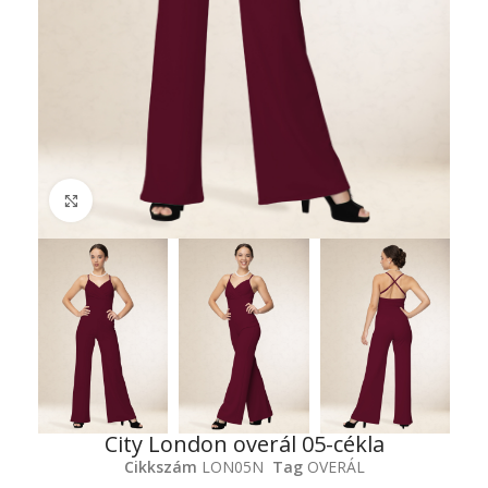
Click to enlarge
City London overál 05-cékla
Cikkszám
LON05N
Tag
OVERÁL