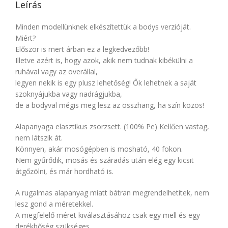
Leírás
Minden modellünknek elkészítettük a bodys verzióját.
Miért?
Először is mert árban ez a legkedvezőbb!
Illetve azért is, hogy azok, akik nem tudnak kibékülni a
ruhával vagy az overállal,
legyen nekik is egy plusz lehetőség! Ők lehetnek a saját
szoknyájukba vagy nadrágjukba,
de a bodyval mégis meg lesz az összhang, ha szín közös!
Alapanyaga elasztikus zsorzsett. (100% Pe) Kellően vastag,
nem látszik át.
Könnyen, akár mosógépben is mosható, 40 fokon.
Nem gyűrődik, mosás és száradás után elég egy kicsit
átgőzölni, és már hordható is.
A rugalmas alapanyag miatt bátran megrendelhetitek, nem
lesz gond a méretekkel.
A megfelelő méret kiválasztásához csak egy mell és egy
derékbőség szükséges.