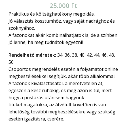
25.000
Ft
Praktikus és költséghatékony megoldás.
Jó választás kosztümhöz, vagy saját nadrághoz és
szoknyához.
A fazonokat akár kombinálhatjátok is, de a színben
jó lenne, ha meg tudnátok egyezni!
Rendelhető méretek:
34, 36, 38, 40, 42, 44, 46, 48,
50
Csoportos megrendelés esetén a folyamatot online
megbeszélésekkel segítjük, akár több alkalommal.
A fazonok kiválasztásától, a méretvételen át,
egészen a kész ruhákig, és még azon is túl, mert
hogy a postázás után sem hagyunk
titeket magatokra, az átvételt követően is van
lehetőség további megbeszélésekre vagy szükség
esetén igazításra, cserére.