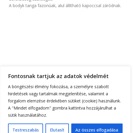
A bodyk tanga fazonúak, alul állítható kapoccsal záródnak.
FŐOLDAL
RÓLUNK
TEMATIKA
FONTOS INFÓK
RUHATERVEZŐ
Fontosnak tartjuk az adatok védelmét
ÁRAK
KAPCSOLAT
A böngészési élmény fokozása, a személyre szabott
hirdetések vagy tartalmak megjelenítése, valamint a
+36 30 555 6 444
gorzoheni@gmail.com
forgalom elemzése érdekében sütiket (cookie) használunk.
1182 Budapest, Kézdivásárhely utca 24.a
A "Mindet elfogadom" gombra kattintva hozzájárulhat a
sütik használatához.
Testreszabás
Elutasít
Az összes elfogadása
0