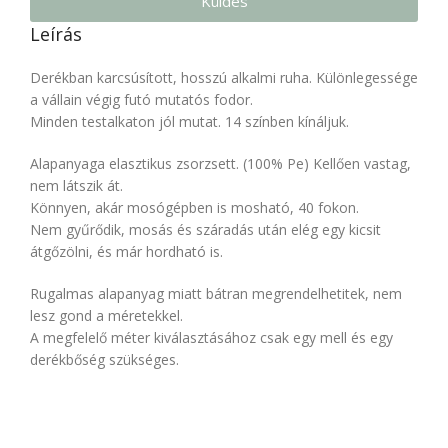
Küldés
Leírás
Derékban karcsúsított, hosszú alkalmi ruha. Különlegessége
a vállain végig futó mutatós fodor.
Minden testalkaton jól mutat. 14 színben kínáljuk.
Alapanyaga elasztikus zsorzsett. (100% Pe) Kellően vastag,
nem látszik át.
Könnyen, akár mosógépben is mosható, 40 fokon.
Nem gyűrődik, mosás és száradás után elég egy kicsit
átgőzölni, és már hordható is.
Rugalmas alapanyag miatt bátran megrendelhetitek, nem
lesz gond a méretekkel.
A megfelelő méter kiválasztásához csak egy mell és egy
derékbőség szükséges.