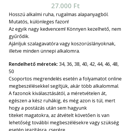
27.000
Ft
Hosszú alkalmi ruha, rugalmas alapanyagból.
Mutatós, különleges fazon!
Az egyik nagy kedvencem! Könnyen kezelhető, nem
gyűrődik.
Ajánljuk szalagavatóra vagy koszorúslányoknak,
illetve minden ünnepi alkalomra.
Rendelhető méretek:
34, 36, 38, 40, 42, 44, 46, 48,
50
Csoportos megrendelés esetén a folyamatot online
megbeszélésekkel segítjük, akár több alkalommal.
A fazonok kiválasztásától, a méretvételen át,
egészen a kész ruhákig, és még azon is túl, mert
hogy a postázás után sem hagyunk
titeket magatokra, az átvételt követően is van
lehetőség további megbeszélésekre vagy szükség
esetén igazításra, cserére.