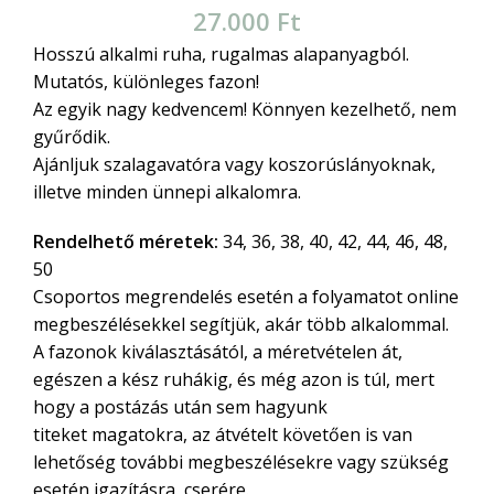
27.000
Ft
Hosszú alkalmi ruha, rugalmas alapanyagból.
Mutatós, különleges fazon!
Az egyik nagy kedvencem! Könnyen kezelhető, nem
gyűrődik.
Ajánljuk szalagavatóra vagy koszorúslányoknak,
illetve minden ünnepi alkalomra.
Rendelhető méretek:
34, 36, 38, 40, 42, 44, 46, 48,
50
Csoportos megrendelés esetén a folyamatot online
megbeszélésekkel segítjük, akár több alkalommal.
A fazonok kiválasztásától, a méretvételen át,
egészen a kész ruhákig, és még azon is túl, mert
hogy a postázás után sem hagyunk
titeket magatokra, az átvételt követően is van
lehetőség további megbeszélésekre vagy szükség
esetén igazításra, cserére.