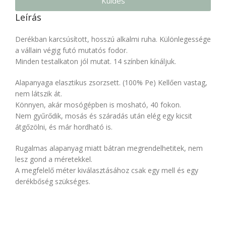
Küldés
Leírás
Derékban karcsúsított, hosszú alkalmi ruha. Különlegessége
a vállain végig futó mutatós fodor.
Minden testalkaton jól mutat. 14 színben kínáljuk.
Alapanyaga elasztikus zsorzsett. (100% Pe) Kellően vastag,
nem látszik át.
Könnyen, akár mosógépben is mosható, 40 fokon.
Nem gyűrődik, mosás és száradás után elég egy kicsit
átgőzölni, és már hordható is.
Rugalmas alapanyag miatt bátran megrendelhetitek, nem
lesz gond a méretekkel.
A megfelelő méter kiválasztásához csak egy mell és egy
derékbőség szükséges.