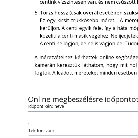
centink vízszintesen van, és nem csúszott l
Törzs hossz (csak overál esetében szük
Ez egy kicsit trükkösebb méret… A méren
kerüljön. A centi egyik fele, így a háta mög
közelíti a centi másik végéhez. Ne ijedjet
A centi ne lógjon, de ne is vágjon be. Tu
A méretvételhez kérhettek online segítséget
kamerán keresztük láthatom, hogy mit hol 
fogtok. A leadott méreteket minden esetben 
Online megbeszélésre időpontot
Időpont kérő neve
Telefonszám