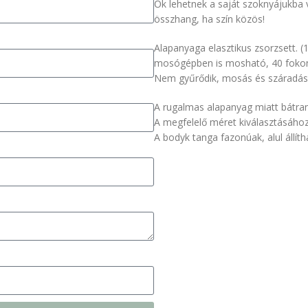
Ők lehetnek a saját szoknyájukba 
összhang, ha szín közös!
Alapanyaga elasztikus zsorzsett. (
mosógépben is mosható, 40 foko
Nem gyűrődik, mosás és száradás u
A rugalmas alapanyag miatt bátra
A megfelelő méret kiválasztásáho
A bodyk tanga fazonúak, alul állít