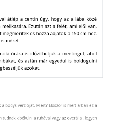
al átlép a centin úgy, hogy az a lába közé
a mellkasára. Ezután azt a felét, ami elől van,
got megméritek és hozzá adjátok a 150 cm-hez.
os méret.
nöki órára is időzíthetjük a meetinget, ahol
ibákat, és aztán már egyedül is boldogulni
gbeszéljük azokat.
a bodys verzióját. Miért? Először is mert árban ez a
em tudnak kibékülni a ruhával vagy az overállal, legyen