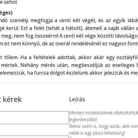
e sehol.
séges)
dő személy megfogja a centi két végét, és az egyik lábáv
é kerül. Ezt a felét (tehát a hátsót), átemeli a saját vállán 
ek meg, nem fog összeérni! A centi két vége közötti távolsá
dom ez nem könnyű, de az overál rendelésénél ez nagyon font
 tőlem. Ha a feltételek adottak, akkor akár egy osztályfő
mértek. Néhány mérés után, megbeszéljük az esetleges h
elemezzük, ha furcsa dolgot észlelünk akkor jelezzük és me
 kérek
Leírás
Minden modellünknek elkészítettük 
legkedvezőbb!
Illetve azért is, hogy azok, akik n
nekik is egy plusz lehetőség!