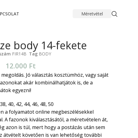
PCSOLAT
Méretvétel
nze body 14-fekete
kszám
FIR14B
Tag
BODY
12.000
Ft
 megoldás. Jó választás kosztümhöz, vagy saját
azonokat akár kombinálhatjátok is, de a
nátok egyezni!
38, 40, 42, 44, 46, 48, 50
n a folyamatot online megbeszélésekkel
. A fazonok kiválasztásától, a méretvételen át,
ég azon is túl, mert hogy a postázás után sem
 átvételt követően is van lehetőség további