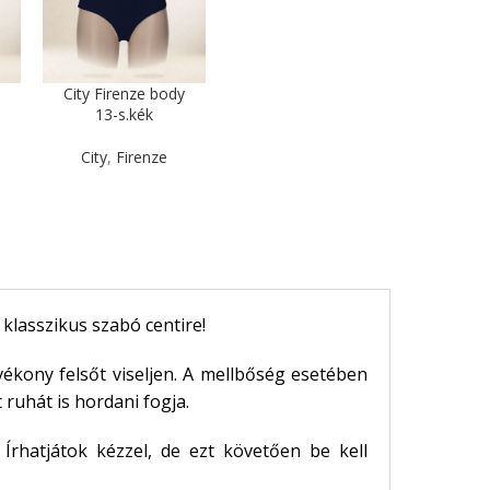
y
City Firenze body
13-s.kék
City
,
Firenze
klasszikus szabó centire!
kony felsőt viseljen. A mellbőség esetében
ruhát is hordani fogja.
.
Írhatjátok kézzel, de ezt követően be kell