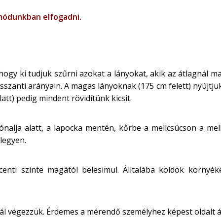
 módunkban elfogadni.
ogy ki tudjuk szűrni azokat a lányokat, akik az átlagnál m
zanti arányain. A magas lányoknak (175 cm felett) nyújtjuk
tt) pedig mindent rövidítünk kicsit.
nalja alatt, a lapocka mentén, kőrbe a mellcsúcson a mell
 legyen.
enti szinte magától belesimul. Álltalába köldök környéké
ál végezzük. Érdemes a mérendő személyhez képest oldalt á