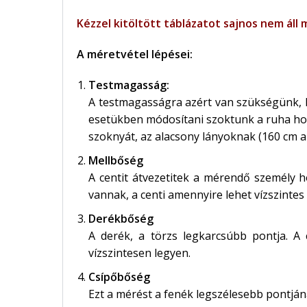
Kézzel kitöltött táblázatot sajnos nem áll
A méretvétel lépései:
Testmagasság:
A testmagasságra azért van szükségünk, h
esetükben módosítani szoktunk a ruha hoss
szoknyát, az alacsony lányoknak (160 cm ala
Mellbőség
A centit átvezetitek a mérendő személy hó
vannak, a centi amennyire lehet vízszintes
Derékbőség
A derék, a törzs legkarcsúbb pontja. A c
vízszintesen legyen.
Csípőbőség
Ezt a mérést a fenék legszélesebb pontján