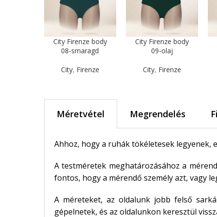
City Firenze body
City Firenze body
08-smaragd
09-olaj
City
,
Firenze
City
,
Firenze
Méretvétel
Megrendelés
F
Ahhoz, hogy a ruhák tökéletesek legyenek, e
A testméretek meghatározásához a mérendő 
fontos, hogy a mérendő személy azt, vagy leg
A méreteket, az oldalunk jobb felső sark
gépelnetek, és az oldalunkon keresztül vissza