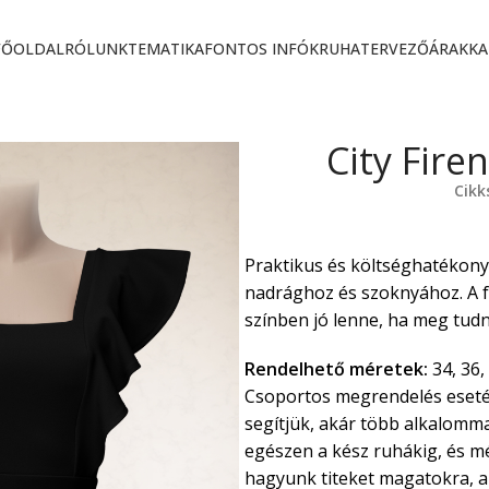
FŐOLDAL
RÓLUNK
TEMATIKA
FONTOS INFÓK
RUHATERVEZŐ
ÁRAK
KA
City Fire
Cik
Praktikus és költséghatékony
nadrághoz és szoknyához. A f
színben jó lenne, ha meg tud
Rendelhető méretek:
34, 36, 
Csoportos megrendelés eseté
segítjük, akár több alkalommal
egészen a kész ruhákig, és m
hagyunk titeket magatokra, az