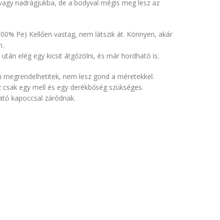
vagy nadrágjukba, de a bodyval mégis meg lesz az
100% Pe) Kellően vastag, nem látszik át. Könnyen, akár
n.
tán elég egy kicsit átgőzölni, és már hordható is.
n megrendelhetitek, nem lesz gond a méretekkel.
z csak egy mell és egy derékbőség szükséges.
ható kapoccsal záródnak.