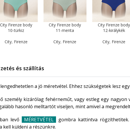
City Firenze body
City Firenze body
City Firenze bod
10-türkiz
11-menta
12-királykék
City
,
Firenze
City
,
Firenze
City
,
Firenze
izetés és szállítás
lengedhetetlen a jó méretvétel. Ehhez szükségetek lesz egy 
személy kizárólag fehérneműt, vagy estleg egy nagyon vé
alább hasonló melltartót viseljen, mint amivel a megrendelt 
ában levő
MÉRETVÉTEL
gombra kattintva rögzíthetitek
 kell küldeni a részünkre.