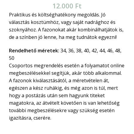
12.000
Ft
Praktikus és költséghatékony megoldás. Jó
választás kosztümhöz, vagy saját nadrághoz és
szoknyához. A fazonokat akár kombinálhatjátok is,
de a színben jó lenne, ha meg tudnátok egyezni!
Rendelhető méretek:
34, 36, 38, 40, 42, 44, 46, 48,
50
Csoportos megrendelés esetén a folyamatot online
megbeszélésekkel segítjük, akár több alkalommal.
A fazonok kiválasztásától, a méretvételen át,
egészen a kész ruhákig, és még azon is túl, mert
hogy a postázás után sem hagyunk titeket
magatokra, az átvételt követően is van lehetőség
további megbeszélésekre vagy szükség esetén
igazításra, cserére.