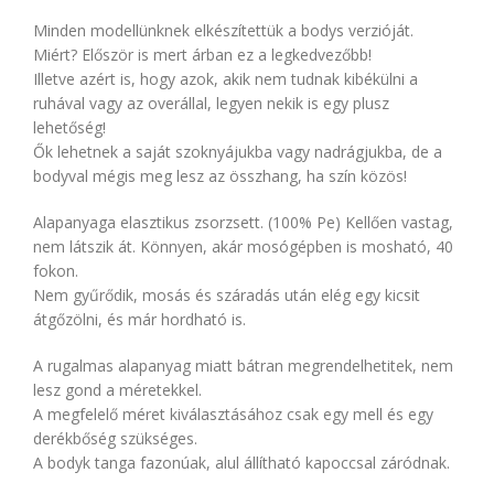
Minden modellünknek elkészítettük a bodys verzióját.
Miért? Először is mert árban ez a legkedvezőbb!
Illetve azért is, hogy azok, akik nem tudnak kibékülni a
ruhával vagy az overállal, legyen nekik is egy plusz
lehetőség!
Ők lehetnek a saját szoknyájukba vagy nadrágjukba, de a
bodyval mégis meg lesz az összhang, ha szín közös!
Alapanyaga elasztikus zsorzsett. (100% Pe) Kellően vastag,
nem látszik át. Könnyen, akár mosógépben is mosható, 40
fokon.
Nem gyűrődik, mosás és száradás után elég egy kicsit
átgőzölni, és már hordható is.
A rugalmas alapanyag miatt bátran megrendelhetitek, nem
lesz gond a méretekkel.
A megfelelő méret kiválasztásához csak egy mell és egy
derékbőség szükséges.
A bodyk tanga fazonúak, alul állítható kapoccsal záródnak.