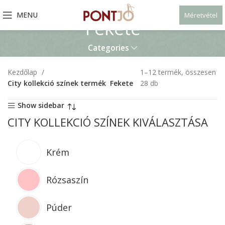
MENU
Méretvétel
Fekete
Categories
Kezdőlap
1–12 termék, összesen
City kollekció színek termék
Fekete
28 db
Show sidebar
CITY KOLLEKCIÓ SZÍNEK KIVÁLASZTÁSA
Krém
Rózsaszín
Púder