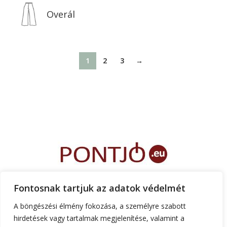
Overál
1
2
3
→
FŐOLDAL
RÓLUNK
TEMATIKA
FONTOS INFÓK
RUHATERVEZŐ
Fontosnak tartjuk az adatok védelmét
ÁRAK
KAPCSOLAT
A böngészési élmény fokozása, a személyre szabott
hirdetések vagy tartalmak megjelenítése, valamint a
+36 30 555 6 444
gorzoheni@gmail.com