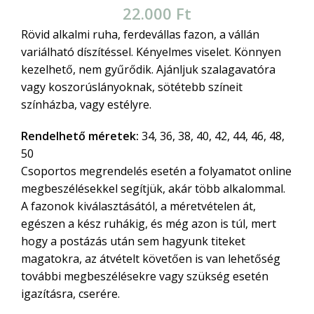
22.000
Ft
Rövid alkalmi ruha, ferdevállas fazon, a vállán
variálható díszítéssel. Kényelmes viselet. Könnyen
kezelhető, nem gyűrődik. Ajánljuk szalagavatóra
vagy koszorúslányoknak, sötétebb színeit
színházba, vagy estélyre.
Rendelhető méretek:
34, 36, 38, 40, 42, 44, 46, 48,
50
Csoportos megrendelés esetén a folyamatot online
megbeszélésekkel segítjük, akár több alkalommal.
A fazonok kiválasztásától, a méretvételen át,
egészen a kész ruhákig, és még azon is túl, mert
hogy a postázás után sem hagyunk titeket
magatokra, az átvételt követően is van lehetőség
további megbeszélésekre vagy szükség esetén
igazításra, cserére.