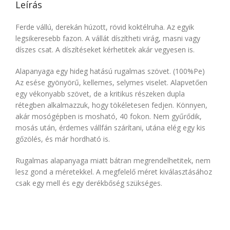
Leírás
Ferde vállú, derekán húzott, rövid koktélruha. Az egyik
legsikeresebb fazon. A vállát díszítheti virág, masni vagy
díszes csat. A díszítéseket kérhetitek akár vegyesen is.
Alapanyaga egy hideg hatású rugalmas szövet. (100%Pe)
Az esése gyönyörű, kellemes, selymes viselet. Alapvetően
egy vékonyabb szövet, de a kritikus részeken dupla
rétegben alkalmazzuk, hogy tökéletesen fedjen. Könnyen,
akár mosógépben is mosható, 40 fokon. Nem gyűrődik,
mosás után, érdemes vállfán szárítani, utána elég egy kis
gőzölés, és már hordható is.
Rugalmas alapanyaga miatt bátran megrendelhetitek, nem
lesz gond a méretekkel. A megfelelő méret kiválasztásához
csak egy mell és egy derékbőség szükséges.