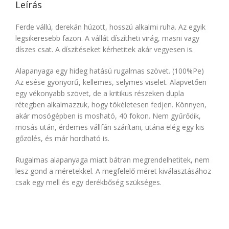
Leírás
Ferde vállú, derekán húzott, hosszú alkalmi ruha. Az egyik
legsikeresebb fazon. A vállát díszítheti virág, masni vagy
díszes csat. A díszítéseket kérhetitek akár vegyesen is.
Alapanyaga egy hideg hatású rugalmas szövet. (100%Pe)
Az esése gyönyörű, kellemes, selymes viselet. Alapvetően
egy vékonyabb szövet, de a kritikus részeken dupla
rétegben alkalmazzuk, hogy tökéletesen fedjen. Könnyen,
akár mosógépben is mosható, 40 fokon. Nem gyűrődik,
mosás után, érdemes vállfán szárítani, utána elég egy kis
gőzölés, és már hordható is.
Rugalmas alapanyaga miatt bátran megrendelhetitek, nem
lesz gond a méretekkel. A megfelelő méret kiválasztásához
csak egy mell és egy derékbőség szükséges.