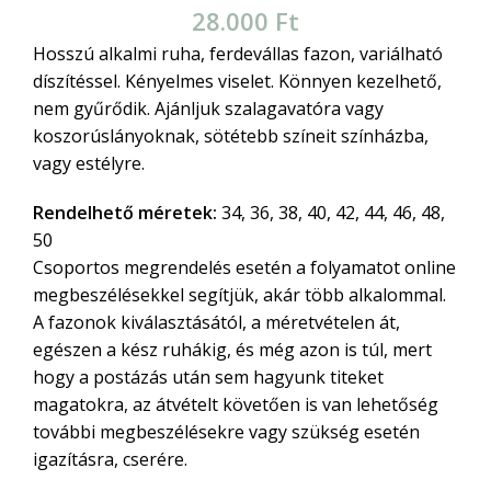
28.000
Ft
Hosszú alkalmi ruha, ferdevállas fazon, variálható
díszítéssel. Kényelmes viselet. Könnyen kezelhető,
nem gyűrődik. Ajánljuk szalagavatóra vagy
koszorúslányoknak, sötétebb színeit színházba,
vagy estélyre.
Rendelhető méretek:
34, 36, 38, 40, 42, 44, 46, 48,
50
Csoportos megrendelés esetén a folyamatot online
megbeszélésekkel segítjük, akár több alkalommal.
A fazonok kiválasztásától, a méretvételen át,
egészen a kész ruhákig, és még azon is túl, mert
hogy a postázás után sem hagyunk titeket
magatokra, az átvételt követően is van lehetőség
további megbeszélésekre vagy szükség esetén
igazításra, cserére.