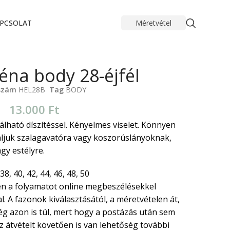
PCSOLAT
Méretvétel
éna body 28-éjfél
kszám
HEL28B
Tag
BODY
13.000
Ft
iálható díszítéssel. Kényelmes viselet. Könnyen
nljuk szalagavatóra vagy koszorúslányoknak,
gy estélyre.
38, 40, 42, 44, 46, 48, 50
n a folyamatot online megbeszélésekkel
. A fazonok kiválasztásától, a méretvételen át,
ég azon is túl, mert hogy a postázás után sem
 átvételt követően is van lehetőség további