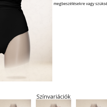
megbeszélésekre vagy szükség
Színvariációk