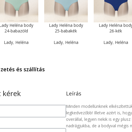
Lady Heléna body
Lady Heléna body
Lady Heléna bod
24-babazöld
25-babakék
26-kék
Lady
,
Heléna
Lady
,
Heléna
Lady
,
Heléna
izetés és szállítás
 kérek
Leírás
Minden modellünknek elkészítettük 
legkedvezőbb! Illetve azért is, hog
overállal, legyen nekik is egy plus
nadrágjukba, de a bodyval mégis m