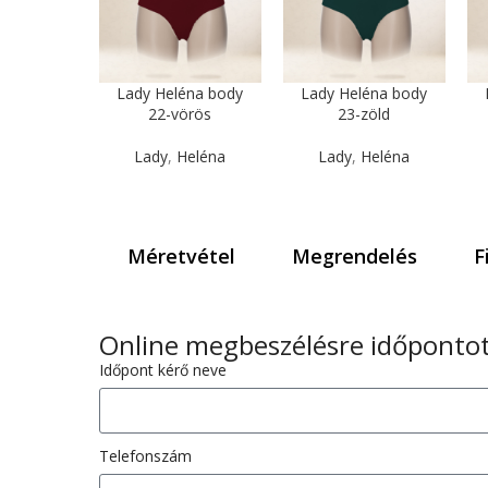
Lady Heléna body
Lady Heléna body
22-vörös
23-zöld
Lady
,
Heléna
Lady
,
Heléna
Méretvétel
Megrendelés
F
Online megbeszélésre időpontot
Időpont kérő neve
Telefonszám