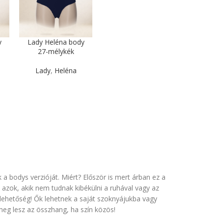
y
Lady Heléna body
27-mélykék
Lady
,
Heléna
a bodys verzióját. Miért? Először is mert árban ez a
y azok, akik nem tudnak kibékülni a ruhával vagy az
z lehetőség! Ők lehetnek a saját szoknyájukba vagy
eg lesz az összhang, ha szín közös!