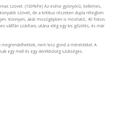
lmas szövet. (100%Pe) Az esése gyönyörű, kellemes,
konyabb szövet, de a kritikus részeken dupla rétegben
djen. Könnyen, akár mosógépben is mosható, 40 fokon.
 vállfán szárítani, utána elég egy kis gőzölés, és már
 megrendelhetitek, nem lesz gond a méretekkel. A
csak egy mell és egy derékbőség szükséges.