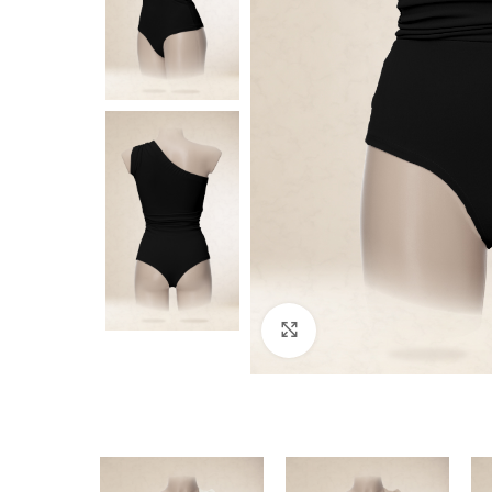
Click to enlarge