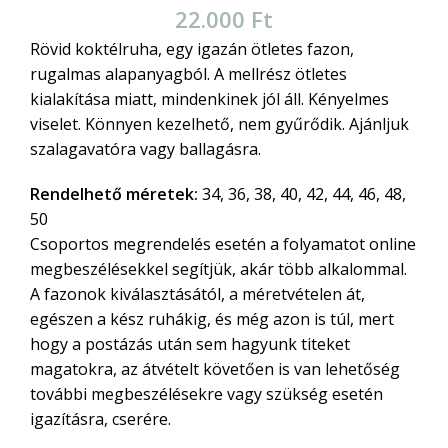
22.000
Ft
Rövid koktélruha, egy igazán ötletes fazon,
rugalmas alapanyagból. A mellrész ötletes
kialakítása miatt, mindenkinek jól áll. Kényelmes
viselet. Könnyen kezelhető, nem gyűrődik. Ajánljuk
szalagavatóra vagy ballagásra.
Rendelhető méretek:
34, 36, 38, 40, 42, 44, 46, 48,
50
Csoportos megrendelés esetén a folyamatot online
megbeszélésekkel segítjük, akár több alkalommal.
A fazonok kiválasztásától, a méretvételen át,
egészen a kész ruhákig, és még azon is túl, mert
hogy a postázás után sem hagyunk titeket
magatokra, az átvételt követően is van lehetőség
további megbeszélésekre vagy szükség esetén
igazításra, cserére.