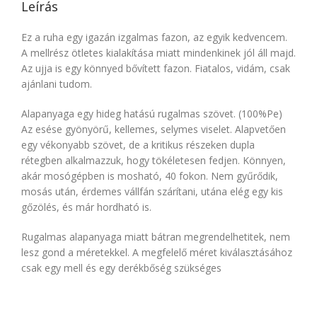
Leírás
Ez a ruha egy igazán izgalmas fazon, az egyik kedvencem.
A mellrész ötletes kialakítása miatt mindenkinek jól áll majd.
Az ujja is egy könnyed bővített fazon. Fiatalos, vidám, csak
ajánlani tudom.
Alapanyaga egy hideg hatású rugalmas szövet. (100%Pe)
Az esése gyönyörű, kellemes, selymes viselet. Alapvetően
egy vékonyabb szövet, de a kritikus részeken dupla
rétegben alkalmazzuk, hogy tökéletesen fedjen. Könnyen,
akár mosógépben is mosható, 40 fokon. Nem gyűrődik,
mosás után, érdemes vállfán szárítani, utána elég egy kis
gőzölés, és már hordható is.
Rugalmas alapanyaga miatt bátran megrendelhetitek, nem
lesz gond a méretekkel. A megfelelő méret kiválasztásához
csak egy mell és egy derékbőség szükséges