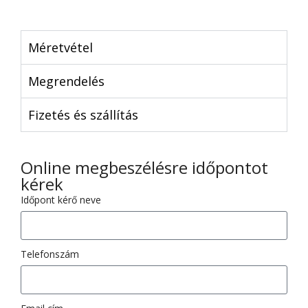
Méretvétel
Megrendelés
Fizetés és szállítás
Online megbeszélésre időpontot
kérek
Időpont kérő neve
Telefonszám