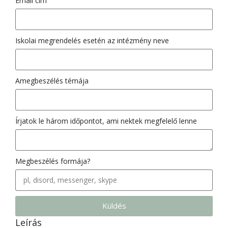
Email cím
Iskolai megrendelés esetén az intézmény neve
Amegbeszélés témája
Írjatok le három időpontot, ami nektek megfelelő lenne
Megbeszélés formája?
Küldés
Leírás