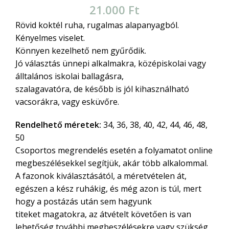
21.000
Ft
Rövid koktél ruha, rugalmas alapanyagból.
Kényelmes viselet.
Könnyen kezelhető nem gyűrődik.
Jó választás ünnepi alkalmakra, középiskolai vagy
álltalános iskolai ballagásra,
szalagavatóra, de később is jól kihasználható
vacsorákra, vagy esküvőre.
Rendelhető méretek:
34, 36, 38, 40, 42, 44, 46, 48,
50
Csoportos megrendelés esetén a folyamatot online
megbeszélésekkel segítjük, akár több alkalommal.
A fazonok kiválasztásától, a méretvételen át,
egészen a kész ruhákig, és még azon is túl, mert
hogy a postázás után sem hagyunk
titeket magatokra, az átvételt követően is van
lehetőség további megbeszélésekre vagy szükség