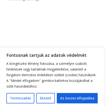
FŐOLDAL
RÓLUNK
TEMATIKA
FONTOS INFÓK
RUHATERVEZŐ
Fontosnak tartjuk az adatok védelmét
ÁRAK
KAPCSOLAT
A böngészési élmény fokozása, a személyre szabott
hirdetések vagy tartalmak megjelenítése, valamint a
+36 30 555 6 444
gorzoheni@gmail.com
forgalom elemzése érdekében sütiket (cookie) használunk.
1182 Budapest, Kézdivásárhely utca 24.a
A "Mindet elfogadom" gombra kattintva hozzájárulhat a
sütik használatához.
Testreszabás
Elutasít
Az összes elfogadása
0
Shop
Cart
My account