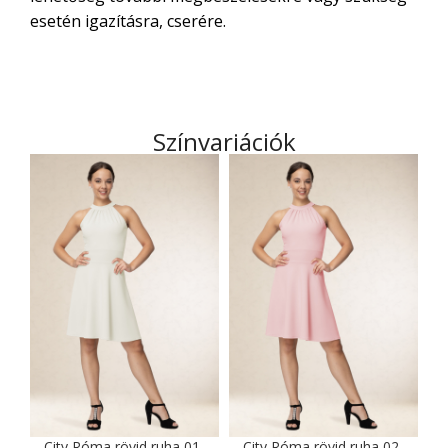
esetén igazításra, cserére.
Színvariációk
City Róma rövid ruha 01-
City Róma rövid ruha 02-