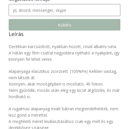
Küldés
Leírás
Derékban karcsúsított, nyakban húzott, rövid alkalmi ruha.
A hátán egy fém csattal nagyobbra nyitható a nyakpánt, így
könnyen fel lehet venni.
Alapanyaga elasztikus zsorzsett. (100%Pe) Kellően vastag,
nem látszik át.
Könnyen, akár mosógépben is mosható, 40 fokon.
Nem gyűrődik, mosás után elég egy kicsit átgőzölni, és már
hordható is.
A rugalmas alapanyag miatt bátran megrendelhetitek, nem
lesz gond a mérettel.
A megfelelő méret kiválasztásához csak egy mell és egy
derékbőség szüksége