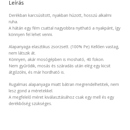
Leírás
Derékban karcsúsított, nyakban húzott, hosszú alkalmi
ruha.
A hátán egy fém csattal nagyobbra nyitható a nyakpánt, így
könnyen fel lehet venni.
Alapanyaga elasztikus zsorzsett. (100% Pe) Kellően vastag,
nem látszik át.
Könnyen, akár mosógépben is mosható, 40 fokon.
Nem gyűrődik, mosás és száradás után elég egy kicsit
átgőzölni, és már hordható is.
Rugalmas alapanyaga miatt bátran megrendelhetitek, nem
lesz gond a méretekkel.
A megfelelő méret kiválasztásához csak egy mell és egy
derékbőség szükséges.