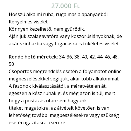
27.000
Ft
Hosszú alkalmi ruha, rugalmas alapanyagból.
Kényelmes viselet.
Könnyen kezelhető, nem gyűrődik.
Ajánljuk szalagavatóra vagy koszorúslányoknak, de
akár színházba vagy fogadásra is tökéletes viselet.
Rendelhető méretek:
34, 36, 38, 40, 42, 44, 46, 48,
50
Csoportos megrendelés esetén a folyamatot online
megbeszélésekkel segítjük, akár több alkalommal.
A fazonok kiválasztásától, a méretvételen át,
egészen a kész ruhákig, és még azon is túl, mert
hogy a postázás után sem hagyunk
titeket magatokra, az átvételt követően is van
lehetőség további megbeszélésekre vagy szükség
esetén igazításra, cserére.