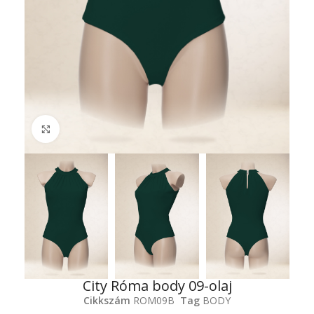
Click to enlarge
City Róma body 09-olaj
Cikkszám
ROM09B
Tag
BODY