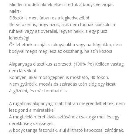
Minden modellünknek elkészítettük a bodys verzióját.
Miért?
Először is mert árban ez a legkedvezőbb!
Illetve azért is, hogy azok, akik nem tudnak kibékülni a
ruhával vagy az overállal, legyen nekik is egy plusz
lehetőség!
Ők lehetnek a saját szoknyájukba vagy nadrágjukba, de a
bodyval mégis meg lesz az összhang, ha szín közös!
Alapanyaga elasztikus zsorzsett. (100% Pe) Kellően vastag,
nem látszik át.
Könnyen, akár mosógépben is mosható, 40 fokon.
Nem gyűrődik, mosás és száradás után elég egy kicsit
átgőzölni, és már hordható is.
A rugalmas alapanyag miatt bátran megrendelhetitek, nem
lesz gond a méretekkel.
A megfelelő méret kiválasztásához csak egy mell és egy
derékbőség szükséges.
A bodyk tanga fazonúak, alul állítható kapoccsal záródnak.