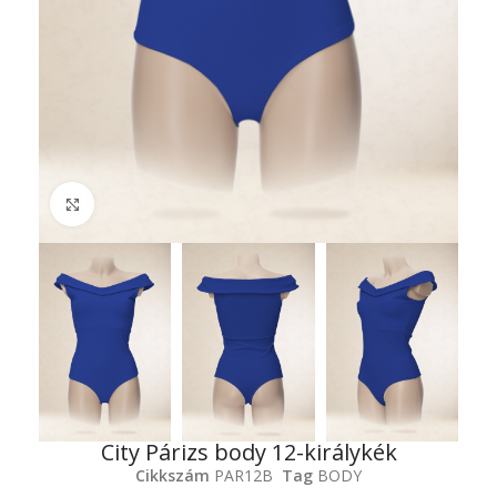
Click to enlarge
City Párizs body 12-királykék
Cikkszám
PAR12B
Tag
BODY