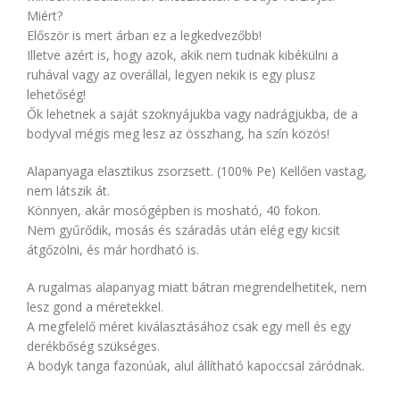
Miért?
Először is mert árban ez a legkedvezőbb!
Illetve azért is, hogy azok, akik nem tudnak kibékülni a
ruhával vagy az overállal, legyen nekik is egy plusz
lehetőség!
Ők lehetnek a saját szoknyájukba vagy nadrágjukba, de a
bodyval mégis meg lesz az összhang, ha szín közös!
Alapanyaga elasztikus zsorzsett. (100% Pe) Kellően vastag,
nem látszik át.
Könnyen, akár mosógépben is mosható, 40 fokon.
Nem gyűrődik, mosás és száradás után elég egy kicsit
átgőzölni, és már hordható is.
A rugalmas alapanyag miatt bátran megrendelhetitek, nem
lesz gond a méretekkel.
A megfelelő méret kiválasztásához csak egy mell és egy
derékbőség szükséges.
A bodyk tanga fazonúak, alul állítható kapoccsal záródnak.