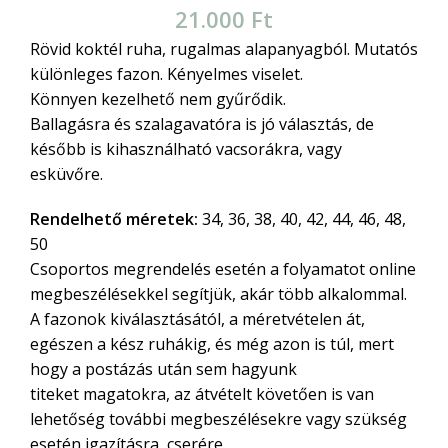
21.000
Ft
Rövid koktél ruha, rugalmas alapanyagból. Mutatós
különleges fazon. Kényelmes viselet.
Könnyen kezelhető nem gyűrődik.
Ballagásra és szalagavatóra is jó választás, de
később is kihasználható vacsorákra, vagy
esküvőre.
Rendelhető méretek:
34, 36, 38, 40, 42, 44, 46, 48,
50
Csoportos megrendelés esetén a folyamatot online
megbeszélésekkel segítjük, akár több alkalommal.
A fazonok kiválasztásától, a méretvételen át,
egészen a kész ruhákig, és még azon is túl, mert
hogy a postázás után sem hagyunk
titeket magatokra, az átvételt követően is van
lehetőség további megbeszélésekre vagy szükség
esetén igazításra, cserére.