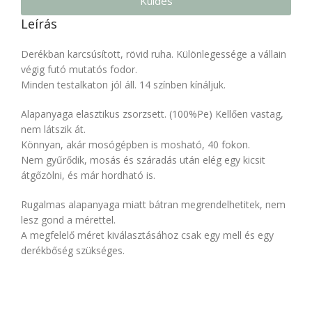
Küldés
Leírás
Derékban karcsúsított, rövid ruha. Különlegessége a vállain
végig futó mutatós fodor.
Minden testalkaton jól áll. 14 színben kínáljuk.
Alapanyaga elasztikus zsorzsett. (100%Pe) Kellően vastag,
nem látszik át.
Könnyan, akár mosógépben is mosható, 40 fokon.
Nem gyűrődik, mosás és száradás után elég egy kicsit
átgőzölni, és már hordható is.
Rugalmas alapanyaga miatt bátran megrendelhetitek, nem
lesz gond a mérettel.
A megfelelő méret kiválasztásához csak egy mell és egy
derékbőség szükséges.