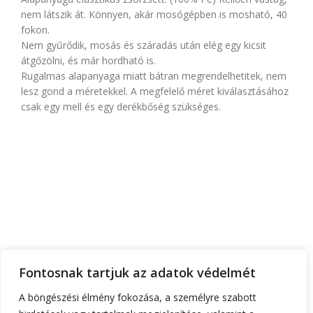
nem látszik át. Könnyen, akár mosógépben is mosható, 40
fokon.
Nem gyűrődik, mosás és száradás után elég egy kicsit
átgőzölni, és már hordható is.
Rugalmas alapanyaga miatt bátran megrendelhetitek, nem
lesz gond a méretekkel. A megfelelő méret kiválasztásához
csak egy mell és egy derékbőség szükséges.
FŐOLDAL
RÓLUNK
TEMATIKA
FONTOS INFÓK
RUHATERVEZŐ
Fontosnak tartjuk az adatok védelmét
ÁRAK
KAPCSOLAT
A böngészési élmény fokozása, a személyre szabott