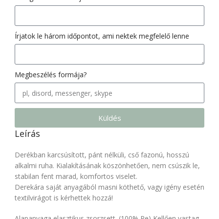
Írjatok le három időpontot, ami nektek megfelelő lenne
Megbeszélés formája?
Küldés
Leírás
Derékban karcsúsított, pánt nélküli, cső fazonú, hosszú
alkalmi ruha. Kialakításának köszönhetően, nem csúszik le,
stabilan fent marad, komfortos viselet.
Derekára saját anyagából masni köthető, vagy igény esetén
textilvirágot is kérhettek hozzá!
Alapanyaga elasztikus zsorzsett. (100% Pe) Kellően vastag,