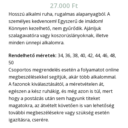
27.000
Ft
Hosszú alkalmi ruha, rugalmas alapanyagból. A
személyes kedvencem! Egyszerű de imádom!
Könnyen kezelhető, nem gyűrődik. Ajánljuk
szalagavatóra vagy koszorúslányoknak, illetve
minden ünnepi alkalomra.
Rendelhető méretek:
34, 36, 38, 40, 42, 44, 46, 48,
50
Csoportos megrendelés esetén a folyamatot online
megbeszélésekkel segítjük, akár több alkalommal.
A fazonok kiválasztásától, a méretvételen át,
egészen a kész ruhákig, és még azon is túl, mert
hogy a postázás után sem hagyunk titeket
magatokra, az átvételt követően is van lehetőség
további megbeszélésekre vagy szükség esetén
igazításra, cserére.