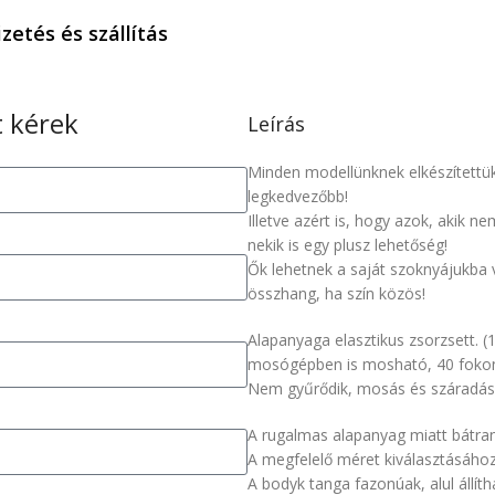
izetés és szállítás
 kérek
Leírás
Minden modellünknek elkészítettük 
legkedvezőbb!
Illetve azért is, hogy azok, akik n
nekik is egy plusz lehetőség!
Ők lehetnek a saját szoknyájukba 
összhang, ha szín közös!
Alapanyaga elasztikus zsorzsett. (
mosógépben is mosható, 40 foko
Nem gyűrődik, mosás és száradás u
A rugalmas alapanyag miatt bátra
A megfelelő méret kiválasztásáho
A bodyk tanga fazonúak, alul állít