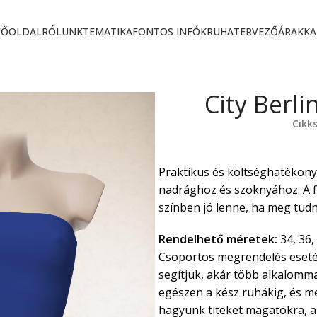
FŐOLDAL
RÓLUNK
TEMATIKA
FONTOS INFÓK
RUHATERVEZŐ
ÁRAK
KA
City Berli
Cikk
Praktikus és költséghatékony
nadrághoz és szoknyához. A f
színben jó lenne, ha meg tud
Rendelhető méretek:
34, 36, 
Csoportos megrendelés eseté
segítjük, akár több alkalommal
egészen a kész ruhákig, és m
hagyunk titeket magatokra, az