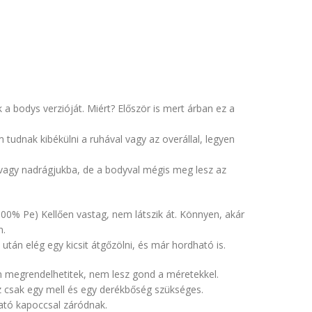
a bodys verzióját. Miért? Először is mert árban ez a
em tudnak kibékülni a ruhával vagy az overállal, legyen
vagy nadrágjukba, de a bodyval mégis meg lesz az
100% Pe) Kellően vastag, nem látszik át. Könnyen, akár
n.
tán elég egy kicsit átgőzölni, és már hordható is.
n megrendelhetitek, nem lesz gond a méretekkel.
z csak egy mell és egy derékbőség szükséges.
ható kapoccsal záródnak.