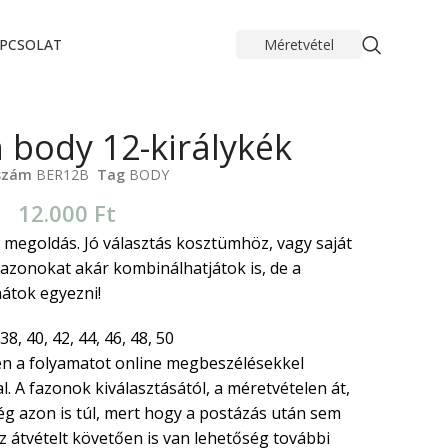
PCSOLAT
Méretvétel
n body 12-királykék
szám
BER12B
Tag
BODY
12.000
Ft
 megoldás. Jó választás kosztümhöz, vagy saját
azonokat akár kombinálhatjátok is, de a
nátok egyezni!
38, 40, 42, 44, 46, 48, 50
n a folyamatot online megbeszélésekkel
. A fazonok kiválasztásától, a méretvételen át,
ég azon is túl, mert hogy a postázás után sem
 átvételt követően is van lehetőség további